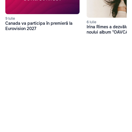
9 Iulie
6 Iulie
Canada va participa în premieră la
Irina Rimes a dezvăluit 
Eurovision 2027
noului album "OAVCAM