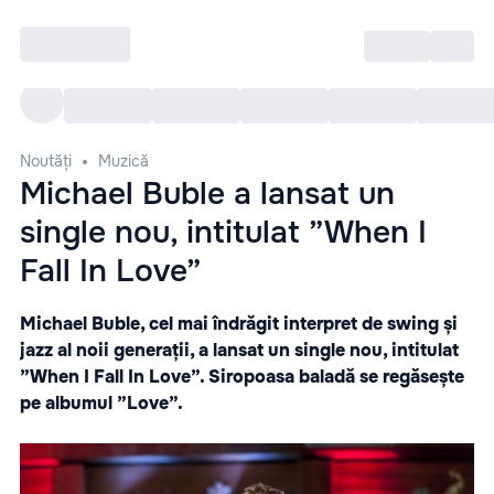
Intră
RU
Toate Evenimentele
Afi
Noutăți
Muzică
Michael Buble a lansat un
single nou, intitulat ”When I
Fall In Love”
Michael Buble, cel mai îndrăgit interpret de swing și
jazz al noii generații, a lansat un single nou, intitulat
”When I Fall In Love”. Siropoasa baladă se regăsește
pe albumul ”Love”.