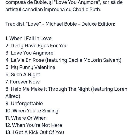
compusă de Buble, și "Love You Anymore", scrisă de
artistul canadian împreună cu Charlie Puth.
Tracklist ”Love” - Michael Buble - Deluxe Edition:
1. When I Fall In Love
2. I Only Have Eyes For You
3. Love You Anymore
4. La Vie En Rose (featuring Cécile McLorin Salvant)
5. My Funny Valentine
6. Such A Night
7. Forever Now
8. Help Me Make It Through The Night (featuring Loren
Allred)
9. Unforgettable
10. When You’re Smiling
11. Where Or When
12. When You're Not Here
13. I Get A Kick Out Of You