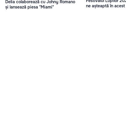
Festivalul Lupilor 2023
Delia colaborează cu Johny Romano
ne așteaptă în acest an
și lansează piesa "Miami"