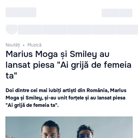
Intră
RU
Toate Evenimentele
Afi
Noutăți
Muzică
Marius Moga și Smiley au
lansat piesa "Ai grijă de femeia
ta"
Doi dintre cei mai iubiți artiști din România, Marius
Moga și Smiley, și-au unit forțele și au lansat piesa
"Ai grijă de femeia ta".