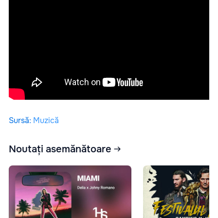
Sursă
:
Muzică
Noutați asemănătoare