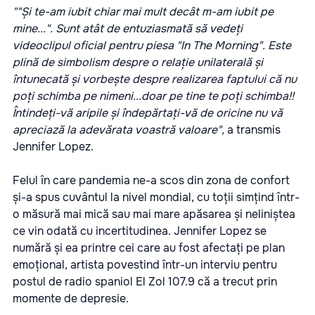
""Și te-am iubit chiar mai mult decât m-am iubit pe
mine...". Sunt atât de entuziasmată să vedeți
videoclipul oficial pentru piesa "In The Morning". Este
plină de simbolism despre o relație unilaterală și
întunecată și vorbește despre realizarea faptului că nu
poți schimba pe nimeni...doar pe tine te poți schimba!!
Întindeți-vă aripile și îndepărtați-vă de oricine nu vă
apreciază la adevărata voastră valoare",
a transmis
Jennifer Lopez.
Felul în care pandemia ne-a scos din zona de confort
și-a spus cuvântul la nivel mondial, cu toții simțind într-
o măsură mai mică sau mai mare apăsarea și neliniștea
ce vin odată cu incertitudinea. Jennifer Lopez se
numără și ea printre cei care au fost afectați pe plan
emoțional, artista povestind într-un interviu pentru
postul de radio spaniol El Zol 107.9 că a trecut prin
momente de depresie.