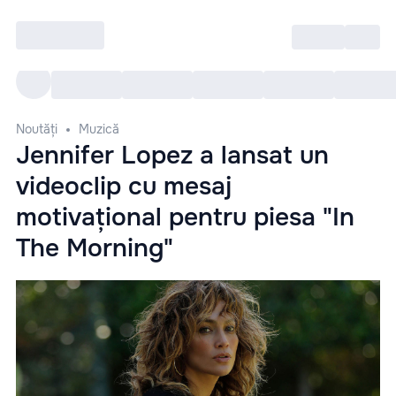
Intră
RU
Toate Evenimentele
Afi
Noutăți
Muzică
Jennifer Lopez a lansat un
videoclip cu mesaj
motivațional pentru piesa "In
The Morning"