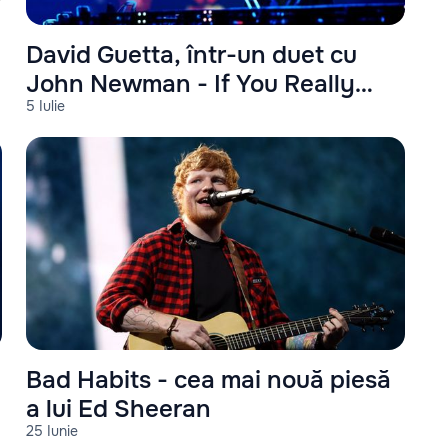
David Guetta, într-un duet cu
John Newman - If You Really
5 Iulie
Love Me
Bad Habits - cea mai nouă piesă
a lui Ed Sheeran
25 Iunie