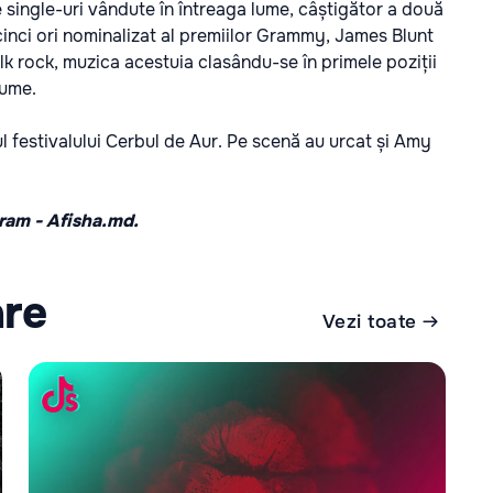
e single-uri vândute în întreaga lume, câștigător a două
cinci ori nominalizat al premiilor Grammy, James Blunt
folk rock, muzica acestuia clasându-se în primele poziții
lume.
ul festivalului Cerbul de Aur. Pe scenă au urcat și Amy
gram -
Afisha.md
.
are
Vezi toate