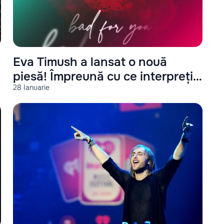
Eva Timush a lansat o nouă
piesă! Împreună cu ce interpreți
28 Ianuarie
a cântat?