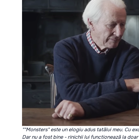
""Monsters" este un elogiu adus tatălui meu. Cu excep
Dar nu a fost bine - rinichii lui funcționează la doar