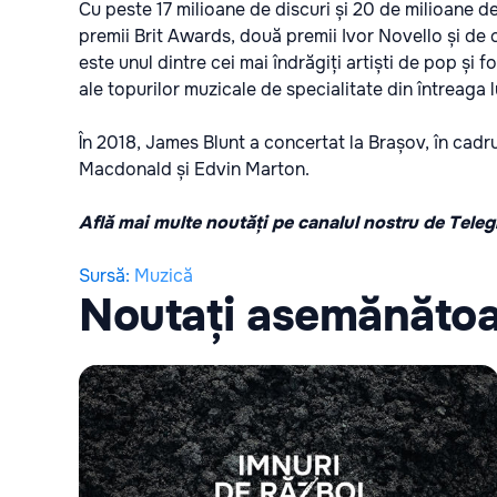
Cu peste 17 milioane de discuri și 20 de milioane d
premii Brit Awards, două premii Ivor Novello și de 
este unul dintre cei mai îndrăgiți artiști de pop și 
ale topurilor muzicale de specialitate din întreaga 
În 2018, James Blunt a concertat la Brașov, în cadr
Macdonald și Edvin Marton.
Află mai multe noutăți pe canalul nostru de Tele
Sursă
:
Muzică
Noutați asemănăto