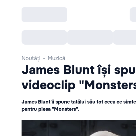
Toate Evenimentele
Afisha Recomandă
Noutăți
Muzică
James Blunt își spu
videoclip "Monster
James Blunt îi spune tatălui său tot ceea ce simte
pentru piesa "Monsters".