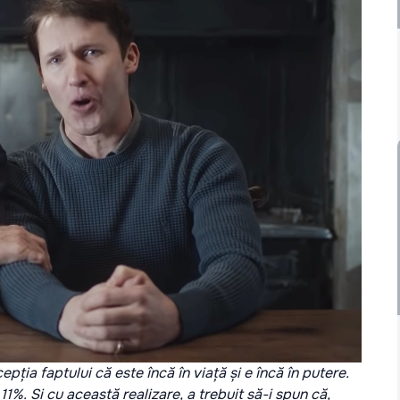
ția faptului că este încă în viață și e încă în putere.
 11%. Și cu această realizare, a trebuit să-i spun că,