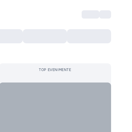
Intră
RU
Voucher Cultural
Top 10
Mai mult
TOP EVENIMENTE