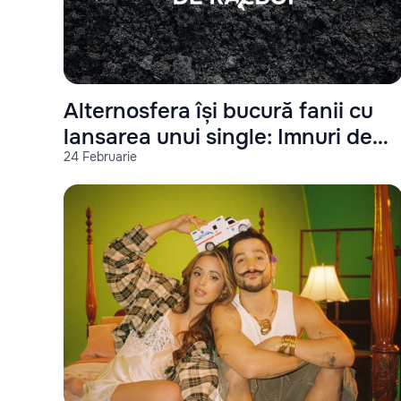
Alternosfera își bucură fanii cu
lansarea unui single: Imnuri de
24 Februarie
război