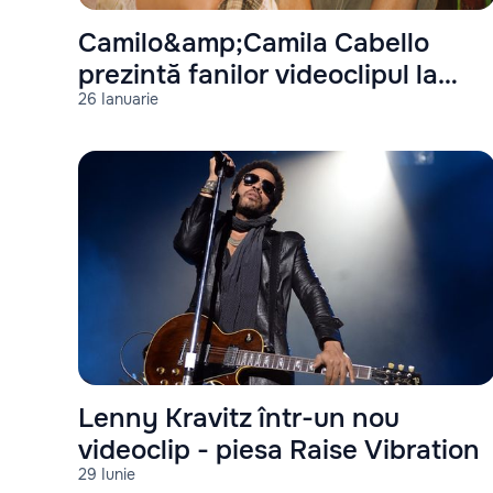
Camilo&amp;Camila Cabello
prezintă fanilor videoclipul la
26 Ianuarie
piesa: Ambulancia
Lenny Kravitz într-un nou
videoclip - piesa Raise Vibration
29 Iunie