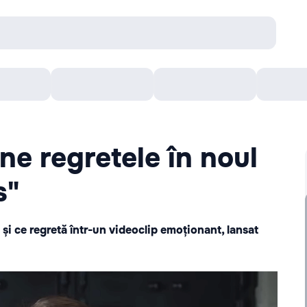
Concerte
Teatru
Arena Chișinău
Filme
ne regretele în noul
s"
 și ce regretă într-un videoclip emoționant, lansat