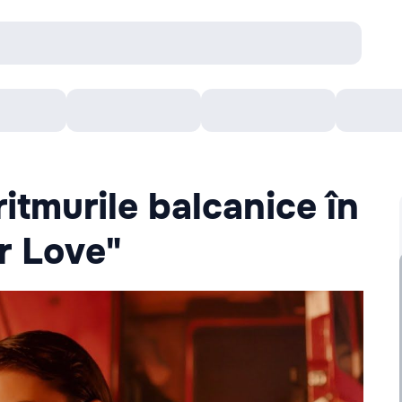
Concerte
Teatru
Arena Chișinău
Filme
ritmurile balcanice în
r Love"