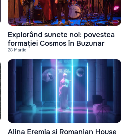
Explorând sunete noi: povestea
formației Cosmos în Buzunar
28 Martie
Alina Eremia şi Romanian House