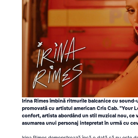
Irina Rimes îmbină ritmurile balcanice cu sound-u
promovată cu artistul american Cris Cab. "Your Lo
confort, artista abordând un stil muzical nou, ce v
asumarea unui personaj intepretat în urmă cu ceva
Irina Rimes demonstrează încă o dată că nu este de