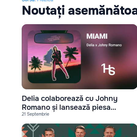
Noutați asemănăto
Delia colaborează cu Johny
Romano și lansează piesa
21 Septembrie
"Miami"