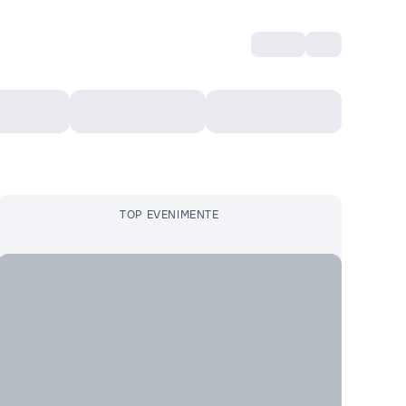
Intră
RU
Voucher Cultural
Top 10
Mai mult
TOP EVENIMENTE