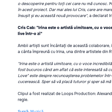
o descoperire pentru toți cei care nu mă cunosc. Mu
în acest proiect. Dar mai ales lui Cris, care are ma
însușit și eu această nouă provocare"
, a declarat I
Cris Cab: "Irina este o artistă uimitoare, cu o voc
live într-o zi"
Ambii artiști sunt încântați de această colaborare,
a cânta împreună cu Irina, una dintre artistele din
"Irina este o artistă uimitoare, cu o voce incredibil
fost bucuros când am aflat că este interesată să c
Love" este despre recunoașterea problemelor într-o 
cucerească. Sper să vă placă tuturor și sper să mă
Clipul a fost realizat de Loops Production: Alexan
regie.
Sursă
:
Muzică