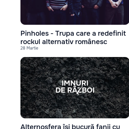
Pinholes - Trupa care a redefinit
rockul alternativ românesc
28 Martie
Alternosfera își bucură fanii cu