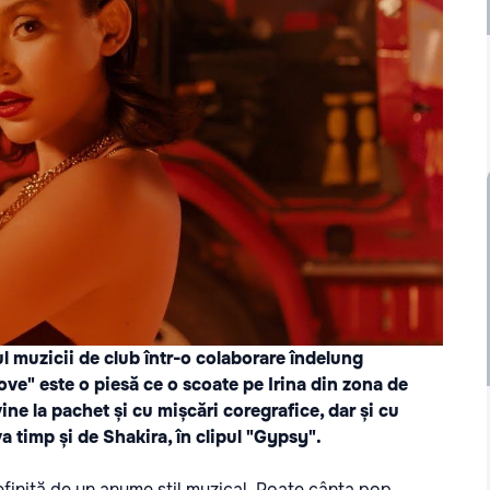
l muzicii de club într-o colaborare îndelung
ve" este o piesă ce o scoate pe Irina din zona de
ine la pachet și cu mișcări coregrafice, dar și cu
 timp și de Shakira, în clipul "Gypsy".
finită de un anume stil muzical. Poate cânta pop,