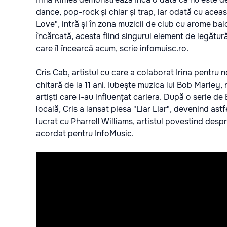
dance, pop-rock și chiar și trap, iar odată cu acea
Love", intră și în zona muzicii de club cu arome bal
încărcată, acesta fiind singurul element de legătură
care îl încearcă acum, scrie
infomuisc.ro.
Cris Cab, artistul cu care a colaborat Irina pentru no
chitară de la 11 ani. Iubește muzica lui Bob Marley,
artiști care i-au influențat cariera. După o serie d
locală, Cris a lansat piesa "Liar Liar", devenind astf
lucrat cu Pharrell Williams, artistul povestind des
acordat pentru InfoMusic.