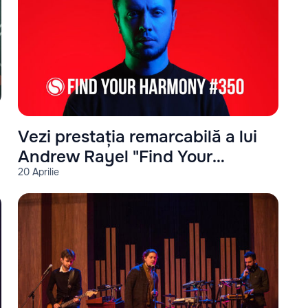
Vezi prestația remarcabilă a lui
Andrew Rayel "Find Your
20 Aprilie
Harmony #350"