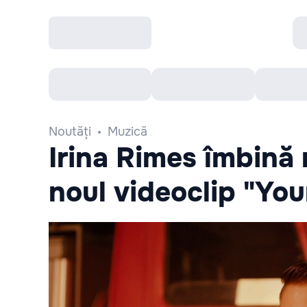
Toate Evenimentele
Afisha Recomandă
Noutăți
Muzică
Irina Rimes îmbină 
noul videoclip "You