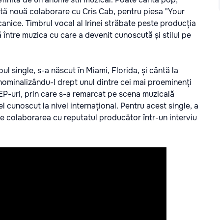
stă nouă colaborare cu Cris Cab, pentru piesa "Your
canice. Timbrul vocal al Irinei străbate peste producția
 între muzica cu care a devenit cunoscută și stilul pe
ul single, s-a născut în Miami, Florida, și cântă la
 nominalizându-l drept unul dintre cei mai proeminenți
e EP-uri, prin care s-a remarcat pe scena muzicală
el cunoscut la nivel internațional. Pentru acest single, a
pre colaborarea cu reputatul producător într-un interviu