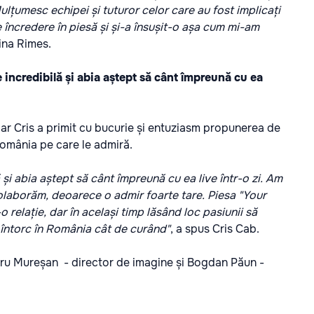
lțumesc echipei și tuturor celor care au fost implicați
re încredere în piesă și și-a însușit-o așa cum mi-am
rina Rimes.
e incredibilă și abia aștept să cânt împreună cu ea
 iar Cris a primit cu bucurie și entuziasm propunerea de
 România pe care le admiră.
ă și abia aștept să cânt împreună cu ea live într-o zi. Am
olaborăm, deoarece o admir foarte tare. Piesa "Your
relație, dar în același timp lăsând loc pasiunii să
 întorc în România cât de curând"
, a spus Cris Cab.
dru Mureșan - director de imagine și Bogdan Păun -