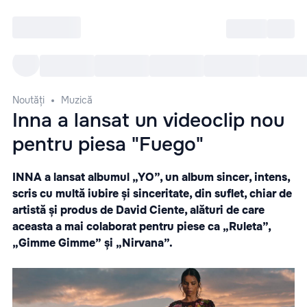
Intră
RU
Toate Evenimentele
Afi
Noutăți
Muzică
Inna a lansat un videoclip nou
pentru piesa "Fuego"
INNA a lansat albumul „YO”, un album sincer, intens,
scris cu multă iubire și sinceritate, din suflet, chiar de
artistă și produs de David Ciente, alături de care
aceasta a mai colaborat pentru piese ca „Ruleta”,
„Gimme Gimme” și „Nirvana”.