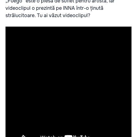
„Fuego” este o piesă de suflet pentru artista, iar
videoclipul o prezintă pe INNA într-o ținută
strălucitoare. Tu ai văzut videoclipul?