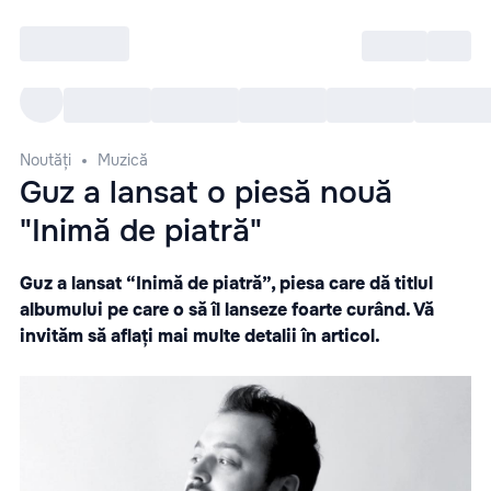
Intră
RU
Toate Evenimentele
Afi
Noutăți
Muzică
Guz a lansat o piesă nouă
"Inimă de piatră"
Guz a lansat “Inimă de piatră”, piesa care dă titlul
albumului pe care o să îl lanseze foarte curând. Vă
invităm să aflați mai multe detalii în articol.