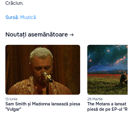
Crăciun.
Sursă
:
Muzică
Noutați asemănătoare
13 Iunie
26 Martie
Sam Smith și Madonna lansează piesa
The Motans a lansat "O
"Vulgar"
piesă de pe EP-ul "Reh