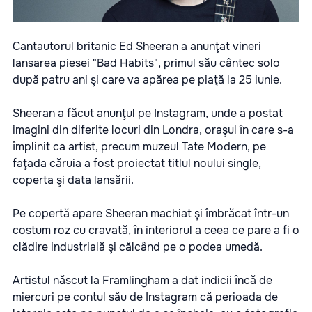
Cantautorul britanic Ed Sheeran a anunţat vineri
lansarea piesei "Bad Habits", primul său cântec solo
după patru ani şi care va apărea pe piaţă la 25 iunie.
Sheeran a făcut anunţul pe Instagram, unde a postat
imagini din diferite locuri din Londra, oraşul în care s-a
împlinit ca artist, precum muzeul Tate Modern, pe
faţada căruia a fost proiectat titlul noului single,
coperta şi data lansării.
Pe copertă apare Sheeran machiat şi îmbrăcat într-un
costum roz cu cravată, în interiorul a ceea ce pare a fi o
clădire industrială şi călcând pe o podea umedă.
Artistul născut la Framlingham a dat indicii încă de
miercuri pe contul său de Instagram că perioada de