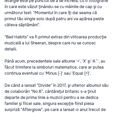
letargie este pe punctul de a se încheia, cu o fotografie
în care este văzut ţinându-se cu mâinile de cap şi cu
următorul text: "Momentul în care îţi dai seama că
primul tău single solo după patru ani va apărea peste
câteva săptămâni".
"Bad Habits" va fi primul extras din viitoarea producţie
muzicală a lui Sheeran, despre care nu se cunosc
detalii.
Până acum, precedentele sale albume '+', 'X' şi 'Aˇ', au
făcut trimitere la simboluri matematice, care ar putea
continua eventual cu 'Minus (-)' sau 'Equal (=)'.
De când a lansat "Divide" în 2017, şi ulterior albumul său
de colaborări "No.6", cântăreţul britanic s-a ţinut
departe de prima linie a muzicii pentru a se dedica
familiei şi fiicei sale, singura excepţie fiind piesa
surpriză "Afterglow", pe care a lansat-o anul trecut de