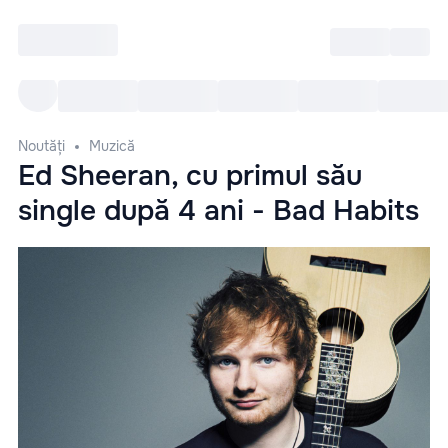
Intră
RU
Toate Evenimentele
Afi
Noutăți
Muzică
Ed Sheeran, cu primul său
single după 4 ani - Bad Habits