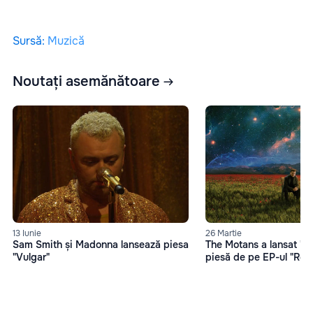
Sursă
:
Muzică
Noutați asemănătoare
13 Iunie
26 Martie
Sam Smith și Madonna lansează piesa
The Motans a lansat "O
"Vulgar"
piesă de pe EP-ul "Reh