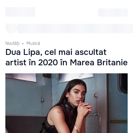
Intră
RU
Toate Evenimentele
Afi
Noutăți
Muzică
Dua Lipa, cel mai ascultat
artist în 2020 în Marea Britanie