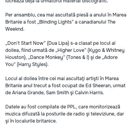
lucrează deja la următorul material discografic.
Per ansamblu, cea mai ascultată piesă a anului în Marea
Britanie a fost „Blinding Lights” a canadianului The
Weeknd.
„Don't Start Now” (Dua Lipa) s-a clasat pe locul al
doilea, fiind urmată de „Higher Love” (Kygo & Whitney
Houston), „Dance Monkey” (Tones & I) şi de „Adore
You” (Harry Styles).
Locul al doilea între cei mai ascultaţi artişti în Marea
Britanie anul trecut a fost ocupat de Ed Sheeran, urmat
de Ariana Grande, Sam Smith şi Calvin Harris.
Datele au fost compilate de PPL, care monitorizează
muzica difuzată la posturile de radio şi televiziune, dar
şi în localurile britanice.