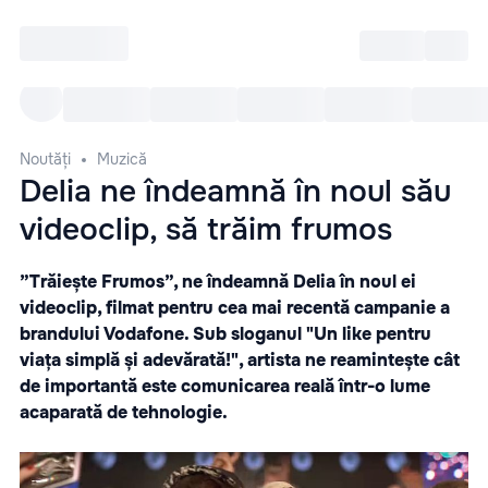
Intră
RU
Toate Evenimentele
Afi
Noutăți
Muzică
Delia ne îndeamnă în noul său
videoclip, să trăim frumos
”Trăiește Frumos”, ne îndeamnă Delia în noul ei
videoclip, filmat pentru cea mai recentă campanie a
brandului Vodafone. Sub sloganul "Un like pentru
viața simplă și adevărată!", artista ne reamintește cât
de importantă este comunicarea reală într-o lume
acaparată de tehnologie.