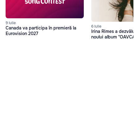
9 Iulie
6 Iulie
Canada va participa în premieră la
Irina Rimes a dezvăluit 
Eurovision 2027
noului album "OAVCAM