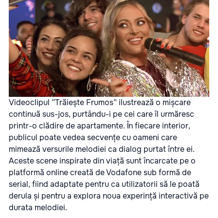
Videoclipul ”Trăiește Frumos” ilustrează o mișcare
continuă sus-jos, purtându-i pe cei care îl urmăresc
printr-o clădire de apartamente. În fiecare interior,
publicul poate vedea secvențe cu oameni care
mimează versurile melodiei ca dialog purtat între ei.
Aceste scene inspirate din viață sunt încarcate pe o
platformă online creată de Vodafone sub formă de
serial, fiind adaptate pentru ca utilizatorii să le poată
derula și pentru a explora noua experință interactivă pe
durata melodiei.