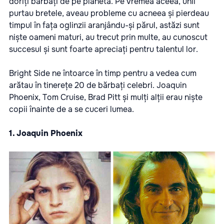
doriți bărbați de pe planetă. Pe vremea aceea, unii
purtau bretele, aveau probleme cu acneea și pierdeau
timpul în fața oglinzii aranjându-și părul, astăzi sunt
niște oameni maturi, au trecut prin multe, au cunoscut
succesul și sunt foarte apreciați pentru talentul lor.
Bright Side ne întoarce în timp pentru a vedea cum
arătau în tinerețe 20 de bărbați celebri. Joaquin
Phoenix, Tom Cruise, Brad Pitt și mulți alții erau niște
copii înainte de a se cuceri lumea.
1. Joaquin Phoenix