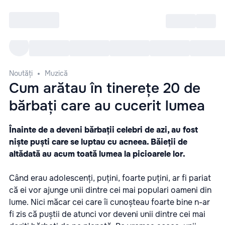
Intră
RU
Toate Evenimentele
Afi
Noutăți
Muzică
Cum arătau în tinerețe 20 de
bărbați care au cucerit lumea
Înainte de a deveni bărbații celebri de azi, au fost
niște puști care se luptau cu acneea. Băieții de
altădată au acum toată lumea la picioarele lor.
Când erau adolescenți, puțini, foarte puțini, ar fi pariat
că ei vor ajunge unii dintre cei mai populari oameni din
lume. Nici măcar cei care îi cunoșteau foarte bine n-ar
fi zis că puștii de atunci vor deveni unii dintre cei mai