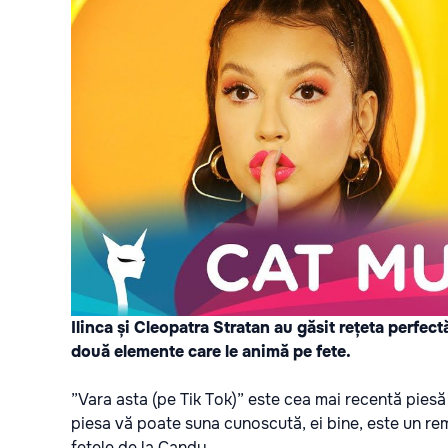
I
linca și Cleopatra Stratan au găsit rețeta perfect
două elemente care le animă pe fete.
”Vara asta (pe Tik Tok)” este cea mai recentă pies
piesa vă poate suna cunoscută, ei bine, este un r
fetele de la Candy.