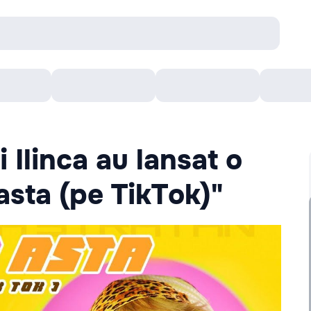
Concerte
Teatru
Arena Chișinău
Filme
 Ilinca au lansat o
asta (pe TikTok)"