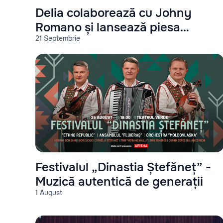
Delia colaborează cu Johny
Romano și lansează piesa
21 Septembrie
"Miami"
Festivalul „Dinastia Ștefăneț” -
Muzică autentică de generații
1 August