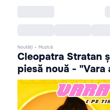
Toate Evenimentele
Afisha Recomandă
Noutăți
Muzică
Cleopatra Stratan și
piesă nouă - "Vara 