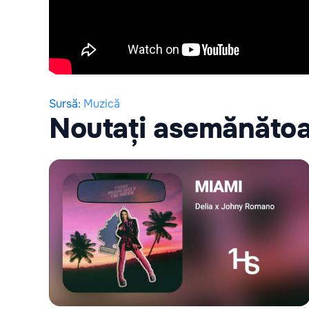
Sursă
:
Muzică
Noutați asemănăto