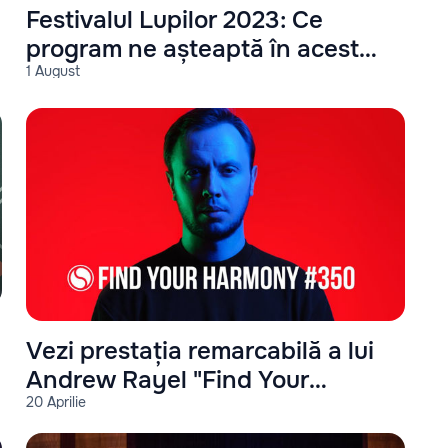
Festivalul Lupilor 2023: Ce
program ne așteaptă în acest
1 August
an?
Vezi prestația remarcabilă a lui
Andrew Rayel "Find Your
20 Aprilie
Harmony #350"