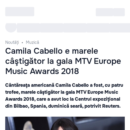
Intră
RU
Toate Evenimentele
Afi
Noutăți
Muzică
Camila Cabello e marele
câştigător la gala MTV Europe
Music Awards 2018
Cântăreaţa americană Camila Cabello a fost, cu patru
trofee, marele câştigător la gala MTV Europe Music
Awards 2018, care a avut loc la Centrul expoziţional
din Bilbao, Spania, duminică seară, potrivit Reuters.