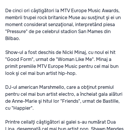
De cinci ori câştigători la MTV Europe Music Awards,
membrii trupei rock britanice Muse au susţinut şi ei un
moment considerat senzaţional, interpretând piesa
"Pressure" de pe celebrul stadion San Mames din
Bilbao.
Show-ul a fost deschis de Nicki Minaj, cu noul ei hit
"Good Form", urmat de "Woman Like Me". Minaj a
primit premiile MTV Europe Music pentru cel mai bun
look şi cel mai bun artist hip-hop.
DJ-ul american Marshmello, care a obţinut premiul
pentru cel mai bun artist electro, a încheiat gala alături
de Anne-Marie şi hitul lor "Friends", urmat de Bastille,
cu "Happier".
Printre ceilalţi câştigători ai galei s-au numărat Dua
Lipa, desemnată cel mai bun artist pop, Shawn Mendes,