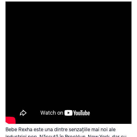
Bebe Rexha este una dintre senzațiile mai noi ale
industriei pop. Născută în Brooklyn, New York, dar cu