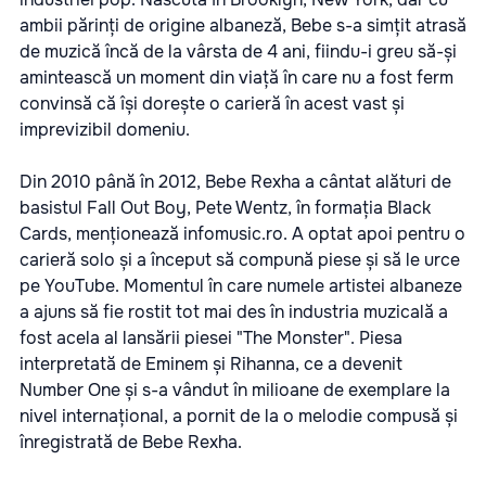
ambii părinți de origine albaneză, Bebe s-a simțit atrasă
de muzică încă de la vârsta de 4 ani, fiindu-i greu să-și
amintească un moment din viață în care nu a fost ferm
convinsă că își dorește o carieră în acest vast și
imprevizibil domeniu.
Din 2010 până în 2012, Bebe Rexha a cântat alături de
basistul Fall Out Boy, Pete Wentz, în formația Black
Cards, menționează
infomusic.ro.
A optat apoi pentru o
carieră solo și a început să compună piese și să le urce
pe YouTube. Momentul în care numele artistei albaneze
a ajuns să fie rostit tot mai des în industria muzicală a
fost acela al lansării piesei "The Monster". Piesa
interpretată de Eminem și Rihanna, ce a devenit
Number One și s-a vândut în milioane de exemplare la
nivel internațional, a pornit de la o melodie compusă și
înregistrată de Bebe Rexha.