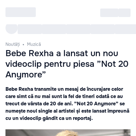
Intră
RU
Toate Evenimentele
Afi
Noutăți
Muzică
Bebe Rexha a lansat un nou
videoclip pentru piesa ”Not 20
Anymore”
Bebe Rexha transmite un mesaj de încurajare celor
care simt că nu mai sunt la fel de tineri odată ce au
trecut de vârsta de 20 de ani. ”Not 20 Anymore” se
numește noul single al artistei și este lansat împreună
cu un videoclip gândit ca un reportaj.