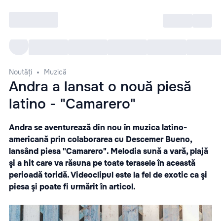
Intră
RU
Toate Evenimentele
Afi
Noutăți
Muzică
Andra a lansat o nouă piesă
latino - "Camarero"
Andra se aventurează din nou în muzica latino-
americană prin colaborarea cu Descemer Bueno,
lansând piesa "Camarero". Melodia sună a vară, plajă
şi a hit care va răsuna pe toate terasele în această
perioadă toridă. Videoclipul este la fel de exotic ca şi
piesa şi poate fi urmărit în articol.