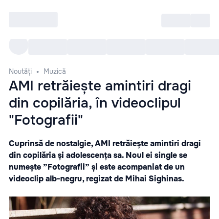
Intră
RU
Toate Evenimentele
Afi
Noutăți
Muzică
AMI retrăiește amintiri dragi
din copilăria, în videoclipul
"Fotografii"
Cuprinsă de nostalgie, AMI retrăiește amintiri dragi
din copilăria și adolescența sa. Noul ei single se
numește ”Fotografii” și este acompaniat de un
videoclip alb-negru, regizat de Mihai Sighinas.