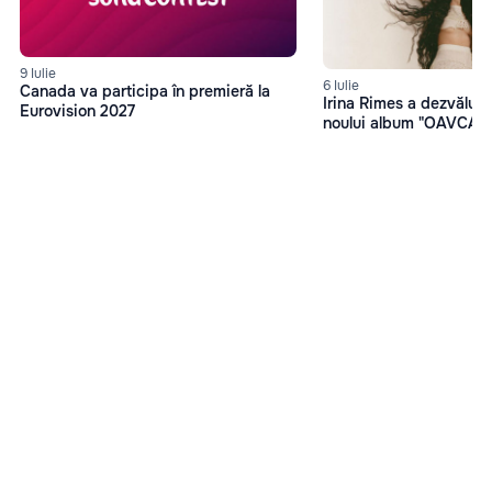
9 Iulie
6 Iulie
Canada va participa în premieră la
Irina Rimes a dezvăluit 
Eurovision 2027
noului album "OAVCAM