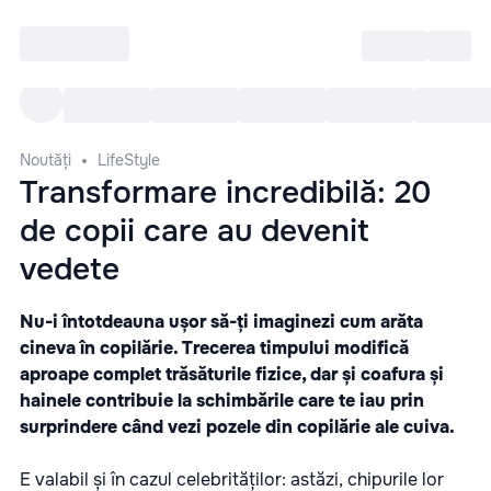
Intră
RU
Toate Evenimentele
Afi
Noutăți
LifeStyle
Transformare incredibilă: 20
de copii care au devenit
vedete
Nu-i întotdeauna ușor să-ți imaginezi cum arăta
cineva în copilărie. Trecerea timpului modifică
aproape complet trăsăturile fizice, dar și coafura și
hainele contribuie la schimbările care te iau prin
surprindere când vezi pozele din copilărie ale cuiva.
E valabil și în cazul celebrităților: astăzi, chipurile lor