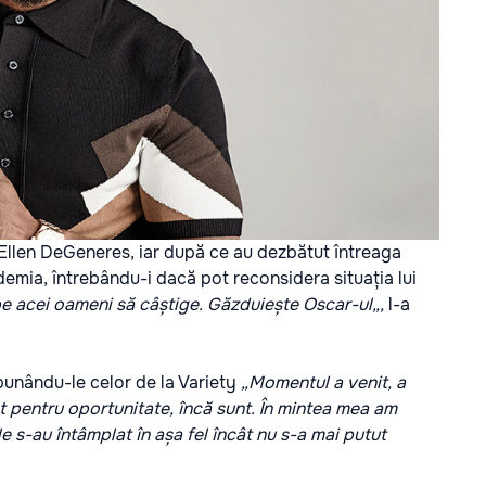
 Ellen DeGeneres, iar după ce au dezbătut întreaga
demia, întrebându-i dacă pot reconsidera situația lui
a pe acei oameni să câștige. Găzduiește Oscar-ul„,
l-a
spunându-le celor de la Variety
„Momentul a venit, a
t pentru oportunitate, încă sunt. În mintea mea am
le s-au întâmplat în așa fel încât nu s-a mai putut