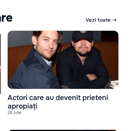
are
Vezi toate
Actori care au devenit prieteni
apropiați
26 Iulie