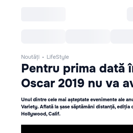
Toate Evenimentele
Afisha Recomandă
Noutăți
LifeStyle
Pentru prima dată în
Oscar 2019 nu va a
Unul dintre cele mai așteptate evenimente ale anu
Variety. Aflată la șase săptămâni distanță, ediția
Hollywood, Calif.