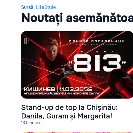
Sursă
:
LifeStyle
Noutați asemănăto
Stand-up de top la Chișinău:
Danila, Guram și Margarita!
13 Ianuarie