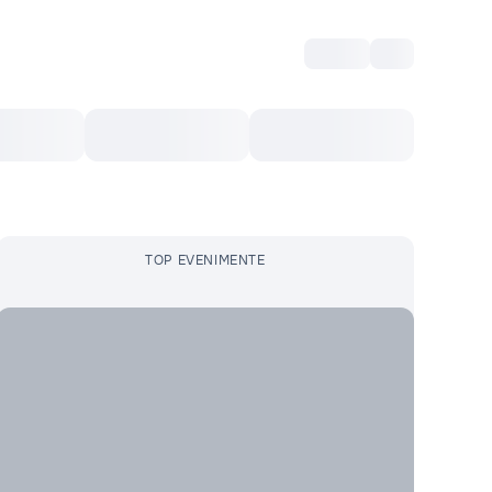
Intră
RU
Voucher Cultural
Top 10
Mai mult
TOP EVENIMENTE