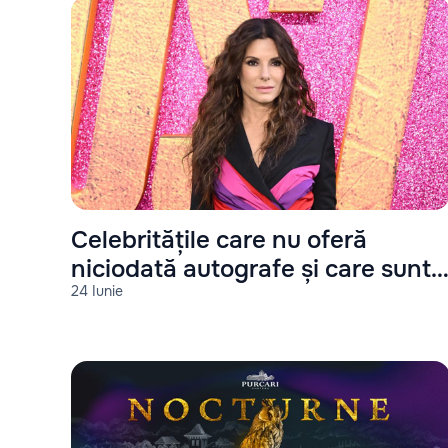
Celebritățile care nu oferă
niciodată autografe și care sunt
24 Iunie
motivele