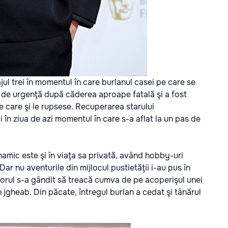
tajul trei în momentul în care burlanul casei pe care se
al de urgenţă după căderea aproape fatală şi a fost
e care şi le rupsese. Recuperarea starului
i în ziua de azi momentul în care s-a aflat la un pas de
namic este şi în viaţa sa privată, având hobby-uri
r nu aventurile din mijlocul pustietăţii i-au pus în
ctorul s-a gândit să treacă cumva de pe acoperişul unei
 jgheab. Din păcate, întregul burlan a cedat şi tânărul