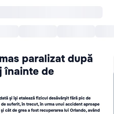
Concerte
Teatru
Arena Chișinău
Filme
mas paralizat după
j înainte de
tă şi îşi etalează fizicul desăvârşit fără pic de
 de suferit, în trecut, în urma unui accident aproape
t şi cât de grea a fost recuperarea lui Orlando, având