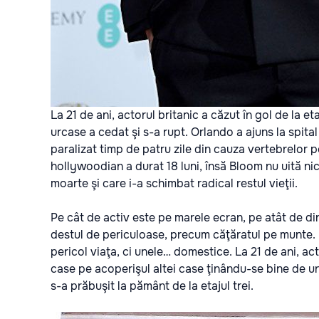
La 21 de ani, actorul britanic a căzut în gol de la e
urcase a cedat şi s-a rupt. Orlando a ajuns la spit
paralizat timp de patru zile din cauza vertebrelor p
hollywoodian a durat 18 luni, însă Bloom nu uită nic
moarte şi care i-a schimbat radical restul vieţii.
Pe cât de activ este pe marele ecran, pe atât de di
destul de periculoase, precum căţăratul pe munte. Da
pericol viaţa, ci unele… domestice. La 21 de ani, a
case pe acoperişul altei case ţinându-se bine de un
s-a prăbuşit la pământ de la etajul trei.