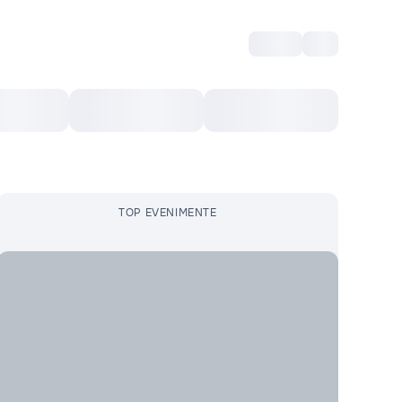
Intră
RU
Voucher Cultural
Top 10
Mai mult
TOP EVENIMENTE