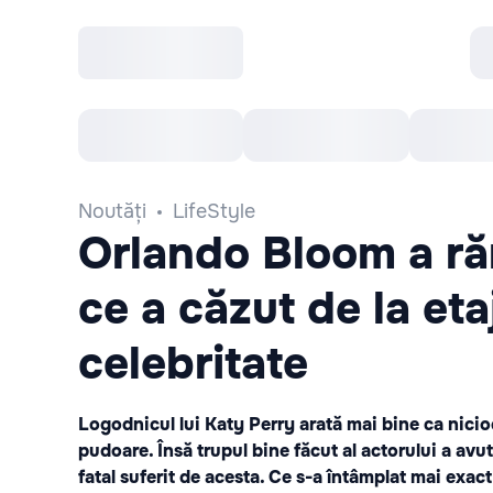
Toate Evenimentele
Afisha Recomandă
Noutăți
LifeStyle
Orlando Bloom a ră
ce a căzut de la eta
celebritate
Logodnicul lui Katy Perry arată mai bine ca nicioda
pudoare. Însă trupul bine făcut al actorului a avut
fatal suferit de acesta. Ce s-a întâmplat mai exac