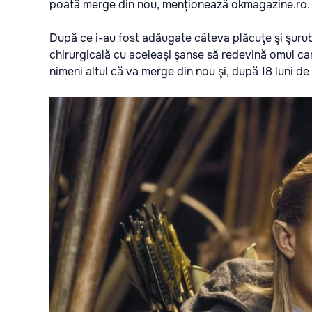
poată merge din nou, menționează
okmagazine.ro.
După ce i-au fost adăugate câteva plăcuţe şi şurub
chirurgicală cu aceleaşi şanse să redevină omul car
nimeni altul că va merge din nou şi, după 18 luni de 