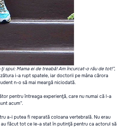
-ţi spui: Mama ei de treabă! Am încurcat-o rău de tot!”,
ăzătura i-a rupt spatele, iar doctorii pe mâna cărora
rudent n-o să mai meargă niciodată.
ător pentru întreaga experienţă, care nu numai că l-a
sunt acum”.
tru a-i putea fi reparată coloana vertebrală. Nu erau
au făcut tot ce le-a stat în putinţă pentru ca actorul să