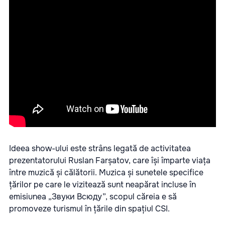
Ideea show-ului este strâns legată de activitatea
prezentatorului Ruslan Farșatov, care își împarte viața
între muzică și călătorii. Muzica și sunetele specifice
țărilor pe care le vizitează sunt neapărat incluse în
emisiunea „Звуки Всюду”, scopul căreia e să
promoveze turismul în țările din spațiul CSI.