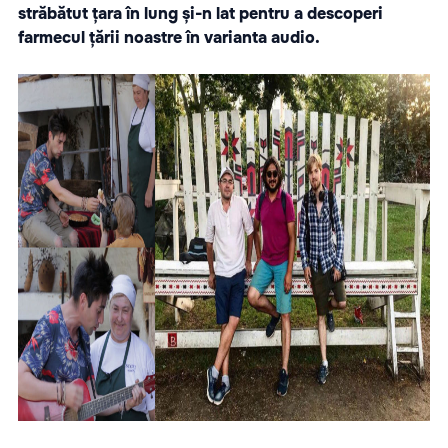
străbătut țara în lung și-n lat pentru a descoperi
farmecul țării noastre în varianta audio.