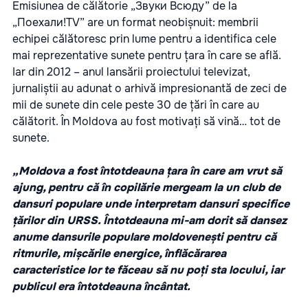
Emisiunea de călătorie „Звуки Всюду” de la
„Поехали!TV” are un format neobișnuit: membrii
echipei călătoresc prin lume pentru a identifica cele
mai reprezentative sunete pentru țara în care se află.
Iar din 2012 – anul lansării proiectului televizat,
jurnaliștii au adunat o arhivă impresionantă de zeci de
mii de sunete din cele peste 30 de țări în care au
călătorit. În Moldova au fost motivați să vină… tot de
sunete.
„Moldova a fost întotdeauna țara în care am vrut să
ajung, pentru că în copilărie mergeam la un club de
dansuri populare unde interpretam dansuri specifice
țărilor din URSS. Întotdeauna mi-am dorit să dansez
anume dansurile populare moldovenești pentru că
ritmurile, mișcările energice, înflăcărarea
caracteristice lor te făceau să nu poți sta locului, iar
publicul era întotdeauna încântat.