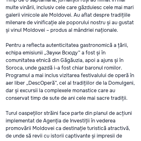
multe vinării, inclusiv cele care găzduiesc cele mai mari
galerii vinicole ale Moldovei. Au aflat despre tradițiile
milenare de vinificație ale poporului nostru și au gustat
și vinul Moldovei – produs al mândriei naționale.
Pentru a reflecta autenticitatea gastronomică a țării,
echipa emisiunii „Звуки Всюду” a fost și în
comunitatea etnică din Găgăuzia, apoi a ajuns și în
Soroca, unde gazdă i-a fost chiar baronul romilor.
Programul a mai inclus vizitarea festivalului de operă în
aer liber „DescOperă”, cel al tradițiilor de la Domulgeni,
dar și excursii la complexele monastice care au
conservat timp de sute de ani cele mai sacre tradiții.
Turul oaspeților străini face parte din planul de acțiuni
implementat de Agenția de Investiții în vederea
promovării Moldovei ca destinație turistică atractivă,
de unde să revii cu istorii captivante și impresii de