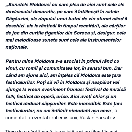
„Sunetele Moldovei cu care plec de aici sunt cele ale
dovleacului decorativ, pe care îl întâlnești în satele
Găgăuziei, ale dopului unui butoi de vin atunci când îl
deschizi, ale levănțicăi în timpul recoltării, ale cărților
de joc din curțile țiganilor din Soroca și, desigur, cele
mai melodioase sunete sunt cele ale instrumentelor
naționale.
Pentru mine Moldova s-a asociat în primul rând cu
vinul, cu romii și comunitatea lor, în sensul bun. Dar
când am ajuns aici, am înțeles că Moldova este țara
festivalurilor. Poți să vii în Moldova și neapărat vei
ajunge la vreun eveniment frumos: festival de muzică
folk, festival de operă, orice. Aici aveți chiar și un
festival dedicat căpșunilor. Este incredibil. Este țara
festivalurilor, nu am întâlnit niciodată așa ceva
”, a
comentat prezentatorul emisiunii, Ruslan Farșatov.
Timp de o săptămână, jurnaliștii ruși au filmat în mai