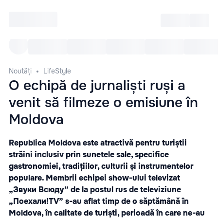
Intră
RU
Toate Evenimentele
Afi
Noutăți
LifeStyle
O echipă de jurnaliști ruși a
venit să filmeze o emisiune în
Moldova
Republica Moldova este atractivă pentru turiștii
străini inclusiv prin sunetele sale, specifice
gastronomiei, tradițiilor, culturii și instrumentelor
populare. Membrii echipei show-ului televizat
„Звуки Всюду” de la postul rus de televiziune
„Поехали!TV” s-au aflat timp de o săptămână în
Moldova, în calitate de turiști, perioadă în care ne-au