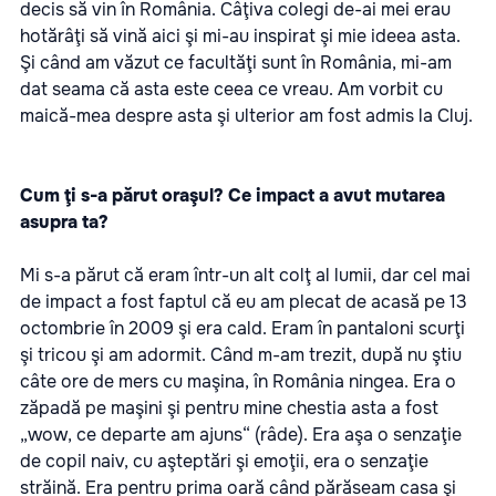
decis să vin în România. Câţiva colegi de-ai mei erau
hotărâţi să vină aici şi mi-au inspirat şi mie ideea asta.
Şi când am văzut ce facultăţi sunt în România, mi-am
dat seama că asta este ceea ce vreau. Am vorbit cu
maică-mea despre asta şi ulterior am fost admis la Cluj.
Cum ţi s-a părut oraşul? Ce impact a avut mutarea
asupra ta?
Mi s-a părut că eram într-un alt colţ al lumii, dar cel mai
de impact a fost faptul că eu am plecat de acasă pe 13
octombrie în 2009 şi era cald. Eram în pantaloni scurţi
şi tricou şi am adormit. Când m-am trezit, după nu ştiu
câte ore de mers cu maşina, în România ningea. Era o
zăpadă pe maşini şi pentru mine chestia asta a fost
„wow, ce departe am ajuns“ (râde). Era aşa o senzaţie
de copil naiv, cu aşteptări şi emoţii, era o senzaţie
străină. Era pentru prima oară când părăseam casa şi