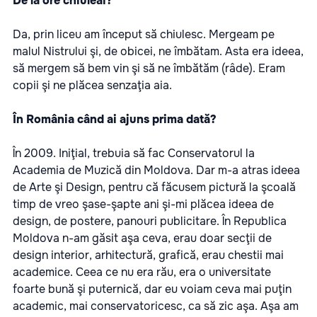
De la ore chiuleai?
Da, prin liceu am început să chiulesc. Mergeam pe
malul Nistrului şi, de obicei, ne îmbătam. Asta era ideea,
să mergem să bem vin şi să ne îmbătăm (râde). Eram
copii şi ne plăcea senzaţia aia.
În România când ai ajuns prima dată?
În 2009. Iniţial, trebuia să fac Conservatorul la
Academia de Muzică din Moldova. Dar m-a atras ideea
de Arte şi Design, pentru că făcusem pictură la şcoală
timp de vreo şase-şapte ani şi-mi plăcea ideea de
design, de postere, panouri publicitare. În Republica
Moldova n-am găsit aşa ceva, erau doar secţii de
design interior, arhitectură, grafică, erau chestii mai
academice. Ceea ce nu era rău, era o universitate
foarte bună şi puternică, dar eu voiam ceva mai puţin
academic, mai conservatoricesc, ca să zic aşa. Aşa am