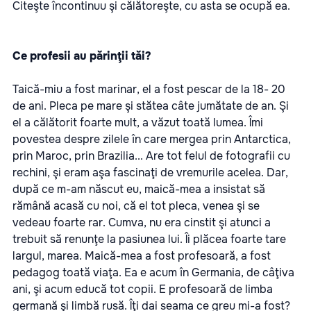
Citeşte încontinuu şi călătoreşte, cu asta se ocupă ea.
Ce profesii au părinţii tăi?
Taică-miu a fost marinar, el a fost pescar de la 18- 20
de ani. Pleca pe mare şi stătea câte jumătate de an. Şi
el a călătorit foarte mult, a văzut toată lumea. Îmi
povestea despre zilele în care mergea prin Antarctica,
prin Maroc, prin Brazilia... Are tot felul de fotografii cu
rechini, şi eram aşa fascinaţi de vremurile acelea. Dar,
după ce m-am născut eu, maică-mea a insistat să
rămână acasă cu noi, că el tot pleca, venea şi se
vedeau foarte rar. Cumva, nu era cinstit şi atunci a
trebuit să renunţe la pasiunea lui. Îi plăcea foarte tare
largul, marea. Maică-mea a fost profesoară, a fost
pedagog toată viaţa. Ea e acum în Germania, de câţiva
ani, şi acum educă tot copii. E profesoară de limba
germană şi limbă rusă. Îţi dai seama ce greu mi-a fost?