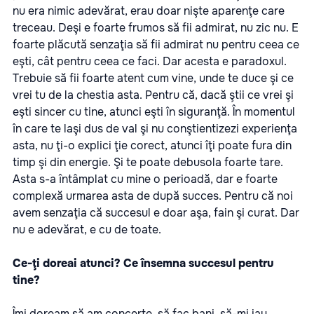
nu era nimic adevărat, erau doar nişte aparenţe care
treceau. Deşi e foarte frumos să fii admirat, nu zic nu. E
foarte plăcută senzaţia să fii admirat nu pentru ceea ce
eşti, cât pentru ceea ce faci. Dar acesta e paradoxul.
Trebuie să fii foarte atent cum vine, unde te duce şi ce
vrei tu de la chestia asta. Pentru că, dacă ştii ce vrei şi
eşti sincer cu tine, atunci eşti în siguranţă. În momentul
în care te laşi dus de val şi nu conştientizezi experienţa
asta, nu ţi-o explici ţie corect, atunci îţi poate fura din
timp şi din energie. Şi te poate debusola foarte tare.
Asta s-a întâmplat cu mine o perioadă, dar e foarte
complexă urmarea asta de după succes. Pentru că noi
avem senzaţia că succesul e doar aşa, fain şi curat. Dar
nu e adevărat, e cu de toate.
Ce-ţi doreai atunci? Ce însemna succesul pentru
tine?
Îmi doream să am concerte, să fac bani, să-mi iau