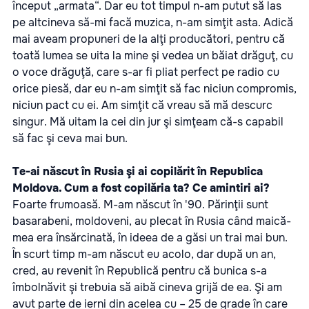
început „armata“. Dar eu tot timpul n-am putut să las
pe altcineva să-mi facă muzica, n-am simţit asta. Adică
mai aveam propuneri de la alţi producători, pentru că
toată lumea se uita la mine şi vedea un băiat drăguţ, cu
o voce drăguţă, care s-ar fi pliat perfect pe radio cu
orice piesă, dar eu n-am simţit să fac niciun compromis,
niciun pact cu ei. Am simţit că vreau să mă descurc
singur. Mă uitam la cei din jur şi simţeam că-s capabil
să fac şi ceva mai bun.
Te-ai născut în Rusia şi ai copilărit în Republica
Moldova. Cum a fost copilăria ta? Ce amintiri ai?
Foarte frumoasă. M-am născut în '90. Părinţii sunt
basarabeni, moldoveni, au plecat în Rusia când maică-
mea era însărcinată, în ideea de a găsi un trai mai bun.
În scurt timp m-am născut eu acolo, dar după un an,
cred, au revenit în Republică pentru că bunica s-a
îmbolnăvit şi trebuia să aibă cineva grijă de ea. Şi am
avut parte de ierni din acelea cu – 25 de grade în care