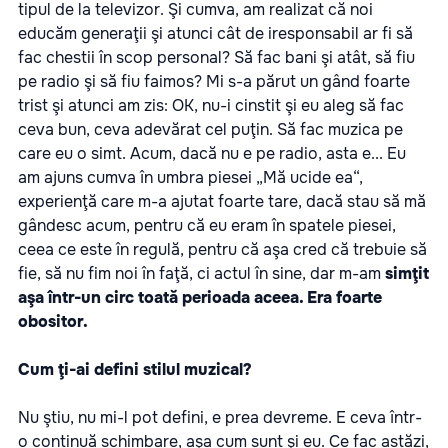
tipul de la televizor. Şi cumva, am realizat că noi
educăm generaţii şi atunci cât de iresponsabil ar fi să
fac chestii în scop personal? Să fac bani şi atât, să fiu
pe radio şi să fiu faimos? Mi s-a părut un gând foarte
trist şi atunci am zis: OK, nu-i cinstit şi eu aleg să fac
ceva bun, ceva adevărat cel puţin. Să fac muzica pe
care eu o simt. Acum, dacă nu e pe radio, asta e... Eu
am ajuns cumva în umbra piesei „Mă ucide ea“,
experienţă care m-a ajutat foarte tare, dacă stau să mă
gândesc acum, pentru că eu eram în spatele piesei,
ceea ce este în regulă, pentru că aşa cred că trebuie să
fie, să nu fim noi în faţă, ci actul în sine, dar m-am
simţit
aşa într-un circ toată perioada aceea. Era foarte
obositor.
Cum ţi-ai defini stilul muzical?
Nu ştiu, nu mi-l pot defini, e prea devreme. E ceva într-
o continuă schimbare, aşa cum sunt şi eu. Ce fac astăzi,