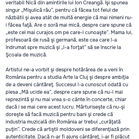
veritabil Nică din amintirile lui Ion Creangă. Îşi spunea
singur „Mişulică rău“, pentru că făcea tot felul de
năzbâtii şi avea atât de multă energie că mai nimeni nu-
i făcea faţă. Are o soră mai mică, despre care spune că
„este cel mai curajos om pe care-l cunoaşte“. Mama lui,
profesoară de rusă şi germană, este cea care l-a
îndrumat spre muzică şi „l-a forţat“ să se înscrie la
Şcoala de muzică.
Artistul ne-a vorbit şi despre hotărârea de a veni în
România pentru a studia Arte la Cluj şi despre ambiţia
de a deveni cântăreţ. Succesul l-a cunoscut odată cu
piesa „Mă ucide ea“, despre care spune că nu-l mai
reprezintă şi nu mai vrea s-o cânte în concerte, chiar
dacă i se mai cere acest lucru. Mărturiseşte că nu-şi
doreşte să facă muzică pentru bani şi crede că
industria muzicală din România ar trebui „curăţată
puţin“. Crede că artiştii moldoveni se diferenţiază prin
autenticitate. Dacă n-ar fi ajuns cântăreţ, i-ar fi plăcut