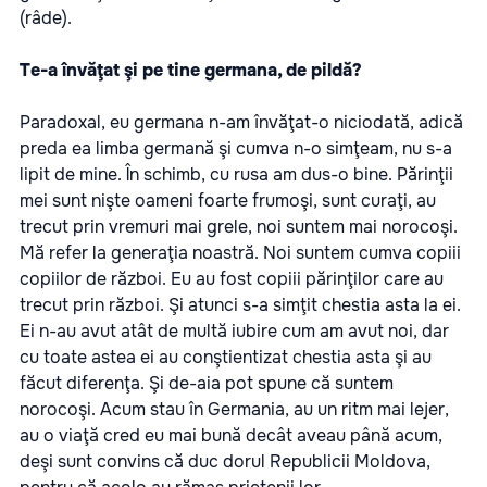
(râde).
Te-a învăţat şi pe tine germana, de pildă?
Paradoxal, eu germana n-am învăţat-o niciodată, adică
preda ea limba germană şi cumva n-o simţeam, nu s-a
lipit de mine. În schimb, cu rusa am dus-o bine. Părinţii
mei sunt nişte oameni foarte frumoşi, sunt curaţi, au
trecut prin vremuri mai grele, noi suntem mai norocoşi.
Mă refer la generaţia noastră. Noi suntem cumva copiii
copiilor de război. Eu au fost copiii părinţilor care au
trecut prin război. Şi atunci s-a simţit chestia asta la ei.
Ei n-au avut atât de multă iubire cum am avut noi, dar
cu toate astea ei au conştientizat chestia asta şi au
făcut diferenţa. Şi de-aia pot spune că suntem
norocoşi. Acum stau în Germania, au un ritm mai lejer,
au o viaţă cred eu mai bună decât aveau până acum,
deşi sunt convins că duc dorul Republicii Moldova,