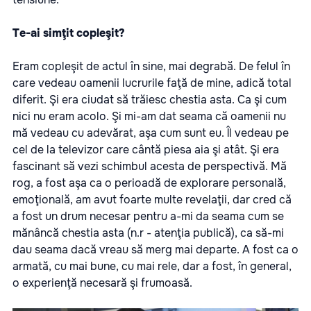
Te-ai simţit copleşit?
Eram copleşit de actul în sine, mai degrabă. De felul în
care vedeau oamenii lucrurile faţă de mine, adică total
diferit. Şi era ciudat să trăiesc chestia asta. Ca şi cum
nici nu eram acolo. Şi mi-am dat seama că oamenii nu
mă vedeau cu adevărat, aşa cum sunt eu. Îl vedeau pe
cel de la televizor care cântă piesa aia şi atât. Şi era
fascinant să vezi schimbul acesta de perspectivă. Mă
rog, a fost aşa ca o perioadă de explorare personală,
emoţională, am avut foarte multe revelaţii, dar cred că
a fost un drum necesar pentru a-mi da seama cum se
mănâncă chestia asta (n.r - atenţia publică), ca să-mi
dau seama dacă vreau să merg mai departe. A fost ca o
armată, cu mai bune, cu mai rele, dar a fost, în general,
o experienţă necesară şi frumoasă.