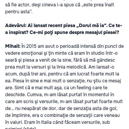
să fie actor, deşi cineva i-a spus că „este prea înalt
pentru asta“.
Adevărul:
Ai lansat recent piesa „Dorul mă ia“. Ce te-
a inspirat? Ce-mi poţi spune despre mesajul piesei?
Mihail:
În 2015 am avut o perioadă intensă din punct de
vedere emoţional şi ţin minte că eram în studio într-o
seară şi piesa a venit de la sine, fără să mă gândesc
prea mult la versuri şi la linia melodică. Am lansat-o
acum, după trei ani, pentru că am lucrat foarte mult la
ea. Piesa în sine e mai mult o senzaţie, nu ştiu ce mesaj
are. Simt că e mai mult aşa, ca un feeling care te
deschide. Cumva, m-am lăsat purtat în momentul în
care am scris şi versurile, m-am lăsat purtat foarte mult
de... nu neapărat de dor, dar de senzaţia asta de gol,
de împlinire, era o combinaţie de senzaţii care veneau
în valuri. Eram în Italia când făceam versurile, sub