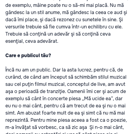
de exemplu, mâine poate nu o să-mi mai placă. Nu mă
gândesc la un stil anume, mă gândesc la ceea ce aud şi
dacă îmi place, şi dacă rezonez cu sunetele în sine. Şi
versurile trebuie să fie cumva într-un echilibru cu ele.
Trebuie să conţină un adevăr şi să conţină ceva
esenţial, ceva adevărat.
Care e publicul tău?
Încă nu am un public. Dar la asta lucrez, pentru că, de
curând, de când am început să schimbăm stilul muzical
sau cel puţin filmul muzical, conceptul de live, am avut
aşa o perioadă de tranziţie. Oamenii îmi cer şi acum de
exemplu să cânt în concerte piesa „Mă ucide ea“, dar
eu nu o mai cânt, pentru că am trecut de ea şi nu o mai
simt. Am abuzat foarte mult de ea şi simt că nu mă mai
reprezintă. Pentru mine piesa aceea a fost ca o poezie,
m-a învăţat să vorbesc, ca să zic aşa Şi n-o mai cânt,