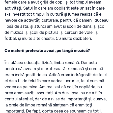
femeie care a avut grijă de copii şi tot timpul aveam
activităţi. Satul în care am copilărit este un sat în care
s-a investit tot timpul în cultură şi lumea realiza că e
nevoie de activităţi culturale, pentru că oamenii duceau
lipsă de asta, şi atunci am avut şi şcoli de dans, şi şcoli
de muzică, şi şcoli de pictură, şi cercuri de volei, şi
fotbal, şi multe alte chestii. Cu multe dezbateri.
Ce materii preferate aveai, pe lângă muzică?
Îmi plăcea educaţia fizică, limba română. Dar asta
pentru că aveam şi o profesoară frumoasă şi cred că
eram îndrăgostit de ea. Adică eram îndrăgostit de felul
ei de a fi, de felul în care vedea lucrurile, felul cum mă
vedea ea pe mine. Am realizat că noi, în copilărie, nu
prea eram auziţi, ascultaţi. Am dus lipsa, nu de a fi în
centrul atenţiei, dar de a ni se da importanţă şi, cumva,
la orele de limba rormână simţeam că eram toţi
importanţi. De fapt, conta ceea ce spuneam cu toţii,