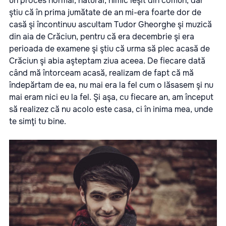
un proces normal, natural, nimic ieşit din comun, dar
ştiu că în prima jumătate de an mi-era foarte dor de
casă şi încontinuu ascultam Tudor Gheorghe şi muzică
din aia de Crăciun, pentru că era decembrie şi era
perioada de examene şi ştiu că urma să plec acasă de
Crăciun şi abia aşteptam ziua aceea. De fiecare dată
când mă întorceam acasă, realizam de fapt că mă
îndepărtam de ea, nu mai era la fel cum o lăsasem şi nu
mai eram nici eu la fel. Şi aşa, cu fiecare an, am început
să realizez că nu acolo este casa, ci în inima mea, unde
te simţi tu bine.