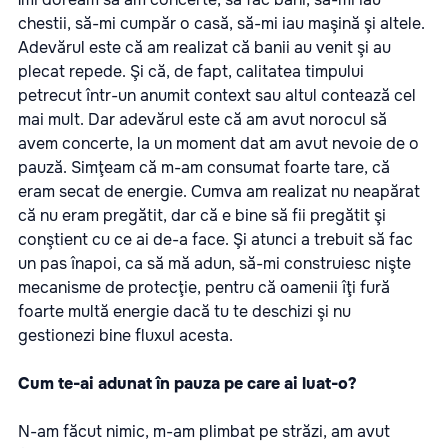
chestii, să-mi cumpăr o casă, să-mi iau maşină şi altele.
Adevărul este că am realizat că banii au venit şi au
plecat repede. Şi că, de fapt, calitatea timpului
petrecut într-un anumit context sau altul contează cel
mai mult. Dar adevărul este că am avut norocul să
avem concerte, la un moment dat am avut nevoie de o
pauză. Simţeam că m-am consumat foarte tare, că
eram secat de energie. Cumva am realizat nu neapărat
că nu eram pregătit, dar că e bine să fii pregătit şi
conştient cu ce ai de-a face. Şi atunci a trebuit să fac
un pas înapoi, ca să mă adun, să-mi construiesc nişte
mecanisme de protecţie, pentru că oamenii îţi fură
foarte multă energie dacă tu te deschizi şi nu
gestionezi bine fluxul acesta.
Cum te-ai adunat în pauza pe care ai luat-o?
N-am făcut nimic, m-am plimbat pe străzi, am avut