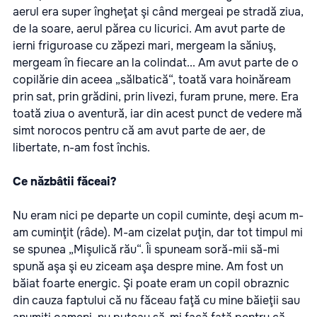
aerul era super îngheţat şi când mergeai pe stradă ziua,
de la soare, aerul părea cu licurici. Am avut parte de
ierni friguroase cu zăpezi mari, mergeam la săniuş,
mergeam în fiecare an la colindat... Am avut parte de o
copilărie din aceea „sălbatică“, toată vara hoinăream
prin sat, prin grădini, prin livezi, furam prune, mere. Era
toată ziua o aventură, iar din acest punct de vedere mă
simt norocos pentru că am avut parte de aer, de
libertate, n-am fost închis.
Ce năzbâtii făceai?
Nu eram nici pe departe un copil cuminte, deşi acum m-
am cuminţit (râde). M-am cizelat puţin, dar tot timpul mi
se spunea „Mişulică rău“. Îi spuneam soră-mii să-mi
spună aşa şi eu ziceam aşa despre mine. Am fost un
băiat foarte energic. Şi poate eram un copil obraznic
din cauza faptului că nu făceau faţă cu mine băieţii sau