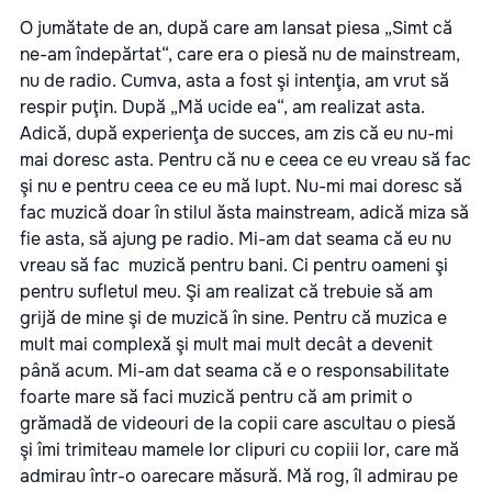
O jumătate de an, după care am lansat piesa „Simt că
ne-am îndepărtat“, care era o piesă nu de mainstream,
nu de radio. Cumva, asta a fost şi intenţia, am vrut să
respir puţin. După „Mă ucide ea“, am realizat asta.
Adică, după experienţa de succes, am zis că eu nu-mi
mai doresc asta. Pentru că nu e ceea ce eu vreau să fac
şi nu e pentru ceea ce eu mă lupt. Nu-mi mai doresc să
fac muzică doar în stilul ăsta mainstream, adică miza să
fie asta, să ajung pe radio. Mi-am dat seama că eu nu
vreau să fac muzică pentru bani. Ci pentru oameni şi
pentru sufletul meu. Şi am realizat că trebuie să am
grijă de mine şi de muzică în sine. Pentru că muzica e
mult mai complexă şi mult mai mult decât a devenit
până acum. Mi-am dat seama că e o responsabilitate
foarte mare să faci muzică pentru că am primit o
grămadă de videouri de la copii care ascultau o piesă
şi îmi trimiteau mamele lor clipuri cu copiii lor, care mă
admirau într-o oarecare măsură. Mă rog, îl admirau pe