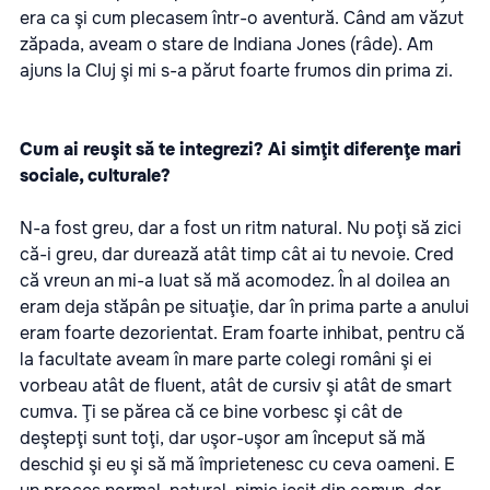
era ca şi cum plecasem într-o aventură. Când am văzut
zăpada, aveam o stare de Indiana Jones (râde). Am
ajuns la Cluj şi mi s-a părut foarte frumos din prima zi.
Cum ai reuşit să te integrezi? Ai simţit diferenţe mari
sociale, culturale?
N-a fost greu, dar a fost un ritm natural. Nu poţi să zici
că-i greu, dar durează atât timp cât ai tu nevoie. Cred
că vreun an mi-a luat să mă acomodez. În al doilea an
eram deja stăpân pe situaţie, dar în prima parte a anului
eram foarte dezorientat. Eram foarte inhibat, pentru că
la facultate aveam în mare parte colegi români şi ei
vorbeau atât de fluent, atât de cursiv şi atât de smart
cumva. Ţi se părea că ce bine vorbesc şi cât de
deştepţi sunt toţi, dar uşor-uşor am început să mă
deschid şi eu şi să mă împrietenesc cu ceva oameni. E