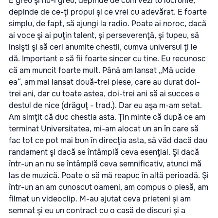
E greu şi nu-i greu, depinde de cum vezi tu lucrurile,
depinde de ce-ţi propui şi ce vrei cu adevărat. E foarte
simplu, de fapt, să ajungi la radio. Poate ai noroc, dacă
ai voce şi ai puţin talent, şi perseverenţă, şi tupeu, să
insişti şi să ceri anumite chestii, cumva universul ţi le
dă. Important e să fii foarte sincer cu tine. Eu recunosc
că am muncit foarte mult. Până am lansat „Mă ucide
ea“, am mai lansat două-trei piese, care au durat doi-
trei ani, dar cu toate astea, doi-trei ani să ai succes e
destul de nice (drăguţ - trad.). Dar eu aşa m-am setat.
Am simţit că duc chestia asta. Ţin minte că după ce am
terminat Universitatea, mi-am alocat un an în care să
fac tot ce pot mai bun în direcţia asta, să văd dacă dau
randament şi dacă se întâmplă ceva esenţial. Şi dacă
într-un an nu se întâmplă ceva semnificativ, atunci mă
las de muzică. Poate o să mă reapuc în altă perioadă. Şi
într-un an am cunoscut oameni, am compus o piesă, am
filmat un videoclip. M-au ajutat ceva prieteni şi am
semnat şi eu un contract cu o casă de discuri şi a