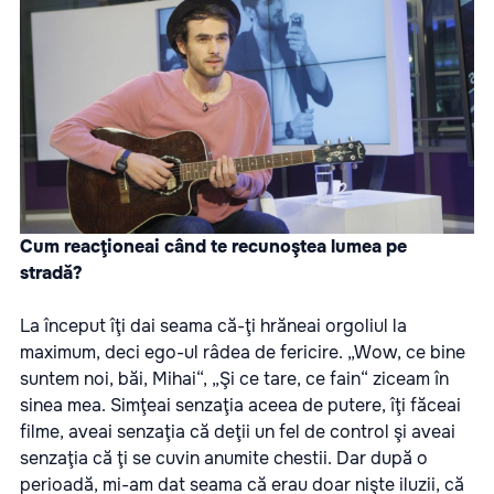
Cum reacţioneai când te recunoştea lumea pe
stradă?
La început îţi dai seama că-ţi hrăneai orgoliul la
maximum, deci ego-ul râdea de fericire. „Wow, ce bine
suntem noi, băi, Mihai“, „Şi ce tare, ce fain“ ziceam în
sinea mea. Simţeai senzaţia aceea de putere, îţi făceai
filme, aveai senzaţia că deţii un fel de control şi aveai
senzaţia că ţi se cuvin anumite chestii. Dar după o
perioadă, mi-am dat seama că erau doar nişte iluzii, că