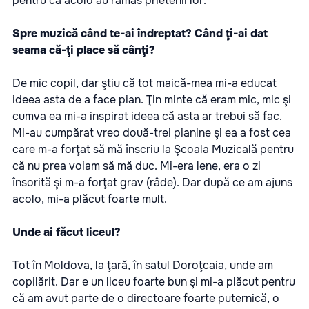
pentru că acolo au rămas prietenii lor.
Spre muzică când te-ai îndreptat?
Când ţi-ai dat
seama că-ţi place să cânţi?
De mic copil, dar ştiu că tot maică-mea mi-a educat
ideea asta de a face pian. Ţin minte că eram mic, mic şi
cumva ea mi-a inspirat ideea că asta ar trebui să fac.
Mi-au cumpărat vreo două-trei pianine şi ea a fost cea
care m-a forţat să mă înscriu la Şcoala Muzicală pentru
că nu prea voiam să mă duc. Mi-era lene, era o zi
însorită şi m-a forţat grav (râde). Dar după ce am ajuns
acolo, mi-a plăcut foarte mult.
Unde ai făcut liceul?
Tot în Moldova, la ţară, în satul Doroţcaia, unde am
copilărit. Dar e un liceu foarte bun şi mi-a plăcut pentru
că am avut parte de o directoare foarte puternică, o