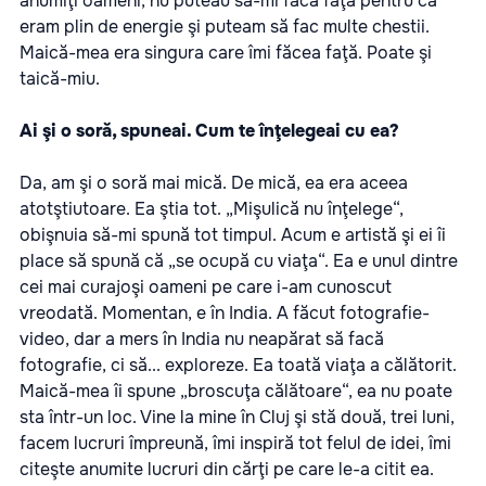
anumiţi oameni, nu puteau să-mi facă faţă pentru că
eram plin de energie şi puteam să fac multe chestii.
Maică-mea era singura care îmi făcea faţă. Poate şi
taică-miu.
Ai şi o soră, spuneai. Cum te înţelegeai cu ea?
Da, am şi o soră mai mică. De mică, ea era aceea
atotştiutoare. Ea ştia tot. „Mişulică nu înţelege“,
obişnuia să-mi spună tot timpul. Acum e artistă şi ei îi
place să spună că „se ocupă cu viaţa“. Ea e unul dintre
cei mai curajoşi oameni pe care i-am cunoscut
vreodată. Momentan, e în India. A făcut fotografie-
video, dar a mers în India nu neapărat să facă
fotografie, ci să... exploreze. Ea toată viaţa a călătorit.
Maică-mea îi spune „broscuţa călătoare“, ea nu poate
sta într-un loc. Vine la mine în Cluj şi stă două, trei luni,
facem lucruri împreună, îmi inspiră tot felul de idei, îmi
citeşte anumite lucruri din cărţi pe care le-a citit ea.