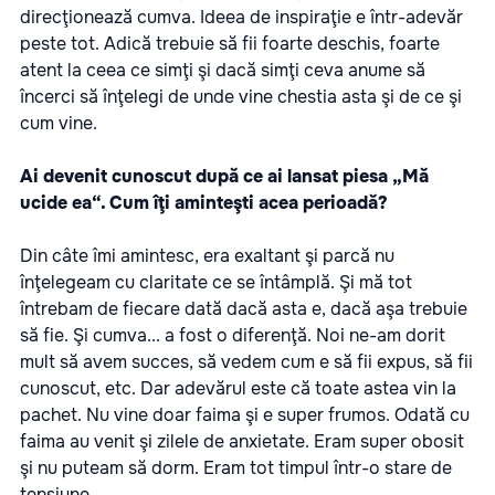
direcţionează cumva. Ideea de inspiraţie e într-adevăr
peste tot. Adică trebuie să fii foarte deschis, foarte
atent la ceea ce simţi şi dacă simţi ceva anume să
încerci să înţelegi de unde vine chestia asta şi de ce şi
cum vine.
Ai devenit cunoscut după ce ai lansat piesa „Mă
ucide ea“. Cum îţi aminteşti acea perioadă?
Din câte îmi amintesc, era exaltant şi parcă nu
înţelegeam cu claritate ce se întâmplă. Şi mă tot
întrebam de fiecare dată dacă asta e, dacă aşa trebuie
să fie. Şi cumva... a fost o diferenţă. Noi ne-am dorit
mult să avem succes, să vedem cum e să fii expus, să fii
cunoscut, etc. Dar adevărul este că toate astea vin la
pachet. Nu vine doar faima şi e super frumos. Odată cu
faima au venit şi zilele de anxietate. Eram super obosit
şi nu puteam să dorm. Eram tot timpul într-o stare de
tensiune.