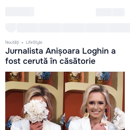
Intră
RU
Toate Evenimentele
Afi
Noutăți
LifeStyle
Jurnalista Anișoara Loghin a
fost cerută în căsătorie