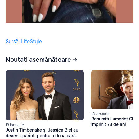
Sursă
:
LifeStyle
Noutați asemănătoare
18 Ianuarie
Renumitul umorist Gheo
împlinit 73 de ani
19 Ianuarie
Justin Timberlake și Jessica Biel au
devenit părinți pentru a doua oară