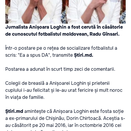
Jurnalista Anișoara Loghin a fost cerută în căsătorie
de cunoscutul fotbalistul moldovean, Radu Gînsari.
Într-o postare pe o rețea de socializare fotbalistul a
scris: "Ea a spus DA", transmite
Știri.md.
Postarea a adunat în scurt timp zeci de comentarii.
Colegii de breaslă a Anișoarei Loghin și prietenii
cuplului i-au felicitat și le-au urat fericire și mult noroc
în viața de familie.
Știri.md
amintește că Anișoara Loghin este fosta soție
a ex-primarului de Chișinău, Dorin Chir­toacă. Aceștia s-
au căsătorit pe 20 mai 2016, iar în octombrie 2016 cei