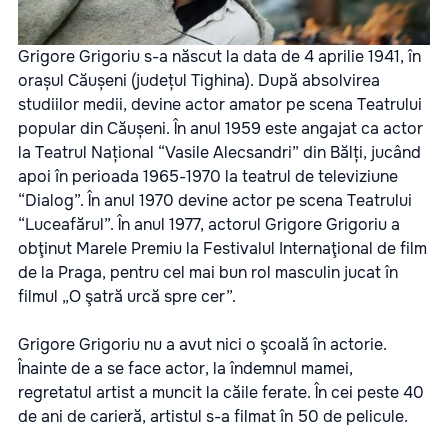
Grigore Grigoriu s-a născut la data de 4 aprilie 1941, în
orașul Căușeni (județul Tighina). După absolvirea
studiilor medii, devine actor amator pe scena Teatrului
popular din Căușeni. În anul 1959 este angajat ca actor
la Teatrul Național “Vasile Alecsandri” din Bălți, jucând
apoi în perioada 1965-1970 la teatrul de televiziune
“Dialog”. În anul 1970 devine actor pe scena Teatrului
“Luceafărul”. În anul 1977, actorul Grigore Grigoriu a
obţinut Marele Premiu la Festivalul Internaţional de film
de la Praga, pentru cel mai bun rol masculin jucat în
filmul „O şatră urcă spre cer”.
Grigore Grigoriu nu a avut nici o şcoală în actorie.
Înainte de a se face actor, la îndemnul mamei,
regretatul artist a muncit la căile ferate. În cei peste 40
de ani de carieră, artistul s-a filmat în 50 de pelicule.