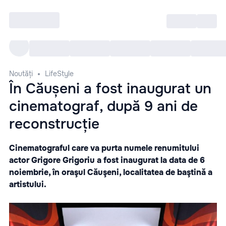
Intră
RU
Toate Evenimentele
Afi
Noutăți
LifeStyle
În Căușeni a fost inaugurat un
cinematograf, după 9 ani de
reconstrucție
Cinematograful care va purta numele renumitului
actor Grigore Grigoriu a fost inaugurat la data de 6
noiembrie, în oraşul Căuşeni, localitatea de baştină a
artistului.