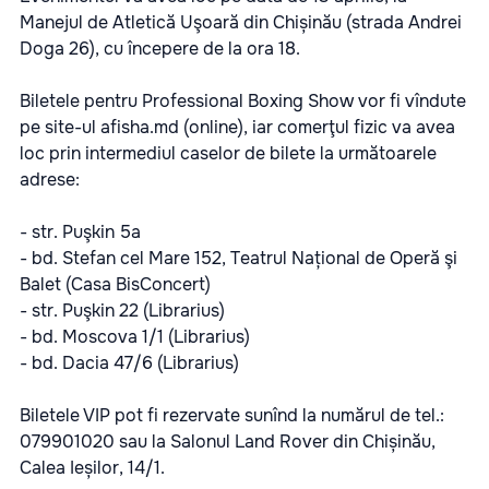
Manejul de Atletică Uşoară din Chișinău (strada Andrei
Doga 26), cu începere de la ora 18.
Biletele pentru
Professional Boxing Show
vor fi vîndute
pe site-ul
afisha.md
(online), iar comerţul fizic va avea
loc prin intermediul caselor de bilete la următoarele
adrese:
- str. Puşkin 5a
- bd. Stefan cel Mare 152, Teatrul Național de Operă şi
Balet (Casa BisConcert)
- str. Puşkin 22 (Librarius)
- bd. Moscova 1/1 (Librarius)
- bd. Dacia 47/6 (Librarius)
Biletele VIP pot fi rezervate sunînd la numărul de tel.:
079901020 sau la Salonul Land Rover din Chișinău,
Calea Ieșilor, 14/1.