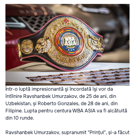
Într-o luptă impresionantă şi încordată îşi vor da
întîlnire Ravshanbek Umurzakov, de 25 de ani, din
Uzbekistan, și Roberto Gonzales, de 28 de ani, din
Filipine.
Lupta pentru centura WBA ASIA va fi alcătuită
din 10 runde.
Ravshanbek Umurzakov, supranumit "Prințul", și-a făcut