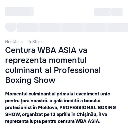
Intră
RU
Toate Evenimentele
Afi
Noutăți
LifeStyle
Centura WBA ASIA va
reprezenta momentul
culminant al Professional
Boxing Show
Momentul culminant al primului eveniment unic
pentru ţara noastră, o gală inedită a boxului
profesionist în Moldova, PROFESSIONAL BOXING
SHOW, organizat pe 13 aprilie în
Chișinău
, îl va
reprezenta lupta pentru centura WBA ASIA.