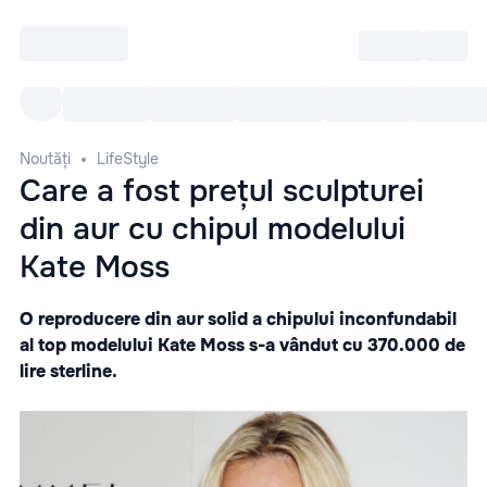
Intră
RU
Toate Evenimentele
Afi
Noutăți
LifeStyle
Care a fost prețul sculpturei
din aur cu chipul modelului
Kate Moss
O reproducere din aur solid a chipului inconfundabil
al top modelului Kate Moss s-a vândut cu 370.000 de
lire sterline.