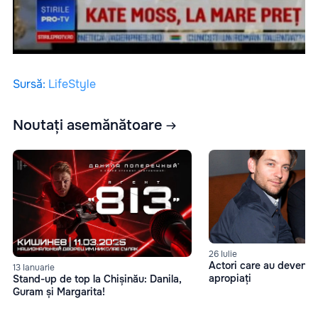
Sursă
:
LifeStyle
Noutați asemănătoare
26 Iulie
Actori care au devenit 
13 Ianuarie
apropiați
Stand-up de top la Chișinău: Danila,
Guram și Margarita!