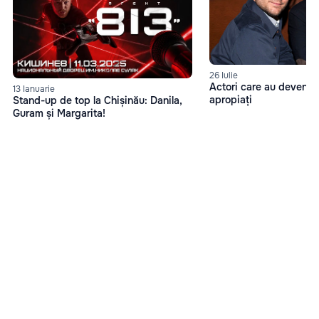
26 Iulie
Actori care au devenit 
13 Ianuarie
apropiați
Stand-up de top la Chișinău: Danila,
Guram și Margarita!