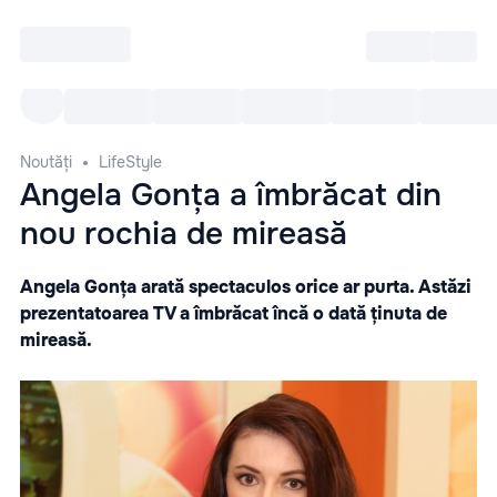
Intră
RU
Toate Evenimentele
Afi
Noutăți
LifeStyle
Angela Gonța a îmbrăcat din
nou rochia de mireasă
Angela Gonța arată spectaculos orice ar purta. Astăzi
prezentatoarea TV a îmbrăcat încă o dată ținuta de
mireasă.