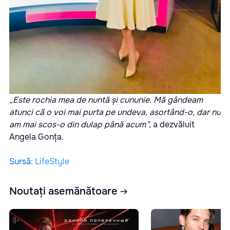
„Este rochia mea de nuntă și cununie. Mă gândeam
atunci că o voi mai purta pe undeva, asortând-o, dar nu
am mai scos-o din dulap până acum”,
a dezvăluit
Angela Gonța.
Sursă
:
LifeStyle
Noutați asemănătoare