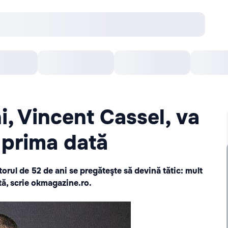
Concerte
Teatru
Arena Chișinău
Filme
i, Vincent Cassel, va
 prima dată
ctorul de 52 de ani se pregăteşte să devină tătic: mult
tă, scrie
okmagazine.ro.