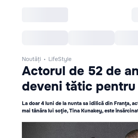
Toate Evenimentele
Afisha Recomandă
Noutăți
LifeStyle
Actorul de 52 de an
deveni tătic pentru
La doar 4 luni de la nunta sa idilică din Franţa, a
mai tânăra lui soţie, Tina Kunakey, este însărcina