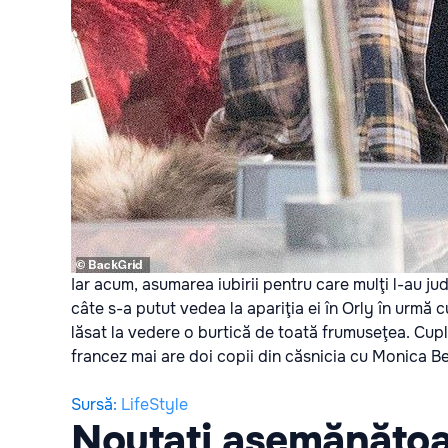
Iar acum, asumarea iubirii pentru care mulţi l-au jude
câte s-a putut vedea la apariţia ei în Orly în urmă 
lăsat la vedere o burtică de toată frumuseţea. Cupl
francez mai are doi copii din căsnicia cu Monica Be
Sursă
:
LifeStyle
Noutați asemănăto