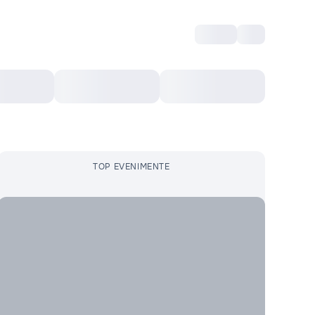
Intră
RU
Voucher Cultural
Top 10
Mai mult
TOP EVENIMENTE