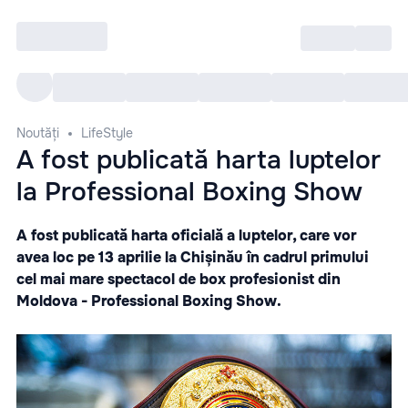
Intră
RU
Toate Evenimentele
Afi
Noutăți
LifeStyle
A fost publicată harta luptelor
la Professional Boxing Show
A fost publicată harta oficială a luptelor, care vor
avea loc pe 13 aprilie la
Chișinău
în cadrul primului
cel mai mare spectacol de box profesionist din
Moldova -
Professional Boxing Show
.