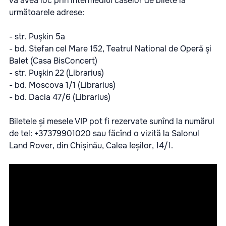
va avea loc prin intermediul caselor de bilete la
următoarele adrese:
- str. Puşkin 5a
- bd. Stefan cel Mare 152, Teatrul National de Operă şi
Balet (Casa BisConcert)
- str. Puşkin 22 (Librarius)
- bd. Moscova 1/1 (Librarius)
- bd. Dacia 47/6 (Librarius)
Biletele și mesele VIP pot fi rezervate sunînd la numărul
de tel: +37379901020 sau făcînd o vizită la Salonul
Land Rover, din Chișinău, Calea Ieșilor, 14/1.