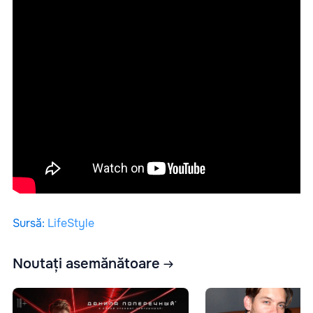
Sursă
:
LifeStyle
Noutați asemănătoare