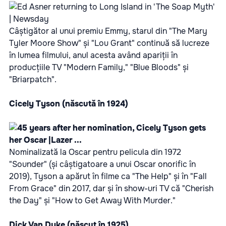
Câștigător al unui premiu Emmy, starul din "The Mary
Tyler Moore Show" și "Lou Grant" continuă să lucreze
în lumea filmului, anul acesta având apariții în
producțiile TV "Modern Family," "Blue Bloods" și
"Briarpatch".
Cicely Tyson (născută în 1924)
Nominalizată la Oscar pentru pelicula din 1972
"Sounder" (și câștigatoare a unui Oscar onorific în
2019), Tyson a apărut în filme ca "The Help" și în "Fall
From Grace" din 2017, dar și în show-uri TV că "Cherish
the Day" și "How to Get Away With Murder."
Dick Van Dyke (născut în 1925)