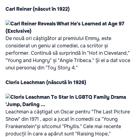
Carl Reiner (născut în 1922)
De nouă ori câștigător al premiului Emmy, este
considerat un geniu al comediei, ca scriitor și
performer. Continuă să surprindă în "Hot in Cleveland,"
"Young and Hungry" și "Angie Tribeca." Și el a dat voce
unui personaj din "Toy Story 4."
Cloris Leachman (născută în 1926)
Leachman a câștigat un Oscar pentru "The Last Picture
Show" din 1971 , apoi a jucat în comedii ca "Young
Frankenstein"și sitcomul "Phyllis." Cele mai recente
producții în care a apărut sunt "Raising Hope,"