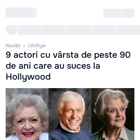
Intră
RU
Toate Evenimentele
Afi
Noutăți
LifeStyle
9 actori cu vârsta de peste 90
de ani care au suces la
Hollywood