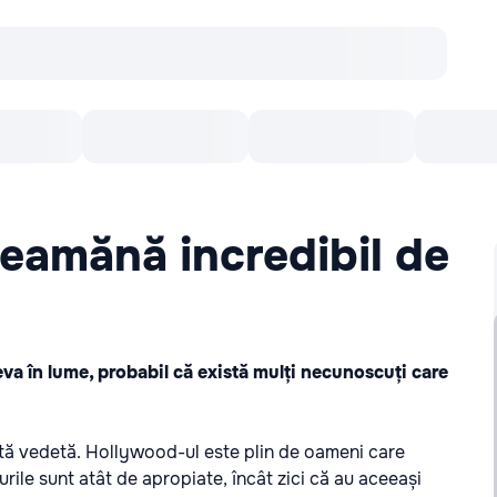
Concerte
Teatru
Arena Chișinău
Filme
seamănă incredibil de
eva în lume, probabil că există mulți necunoscuți care
ltă vedetă. Hollywood-ul este plin de oameni care
urile sunt atât de apropiate, încât zici că au aceeași