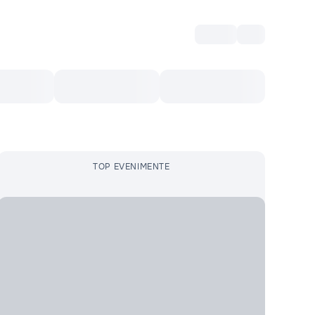
Intră
RU
Voucher Cultural
Top 10
Mai mult
TOP EVENIMENTE