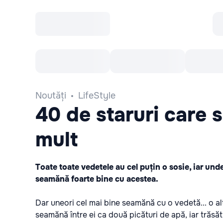
Toate Evenimentele
Afisha Recomandă
Noutăți
LifeStyle
40 de staruri care 
mult
Toate toate vedetele au cel puțin o sosie, iar und
seamănă foarte bine cu acestea.
Dar uneori cel mai bine seamănă cu o vedetă... o a
seamănă între ei ca două picături de apă, iar trăsăt