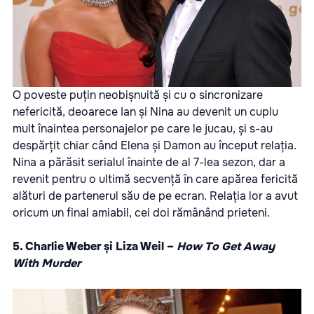
O poveste puțin neobișnuită și cu o sincronizare
nefericită, deoarece Ian și Nina au devenit un cuplu
mult înaintea personajelor pe care le jucau, și s-au
despărțit chiar când Elena și Damon au început relația.
Nina a părăsit serialul înainte de al 7-lea sezon, dar a
revenit pentru o ultimă secvență în care apărea fericită
alături de partenerul său de pe ecran. Relația lor a avut
oricum un final amiabil, cei doi rămânând prieteni.
5. Charlie Weber și Liza Weil –
How To Get Away
With Murder