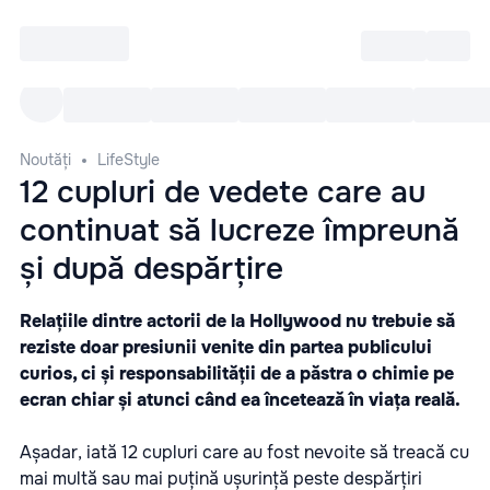
Intră
RU
Toate Evenimentele
Afi
Noutăți
LifeStyle
12 cupluri de vedete care au
continuat să lucreze împreună
și după despărțire
Relațiile dintre actorii de la Hollywood nu trebuie să
reziste doar presiunii venite din partea publicului
curios, ci și responsabilității de a păstra o chimie pe
ecran chiar și atunci când ea încetează în viața reală.
Așadar, iată 12 cupluri care au fost nevoite să treacă cu
mai multă sau mai puțină ușurință peste despărțiri