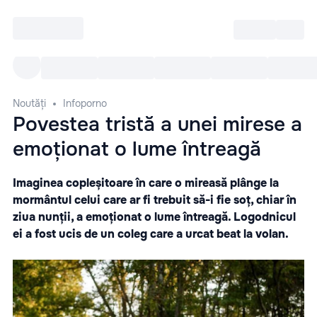
Intră
RU
Toate Evenimentele
Afi
Noutăți
Infoporno
Povestea tristă a unei mirese a
emoționat o lume întreagă
Imaginea copleșitoare în care o mireasă plânge la
mormântul celui care ar fi trebuit să-i fie soț, chiar în
ziua nunții, a emoționat o lume întreagă. Logodnicul
ei a fost ucis de un coleg care a urcat beat la volan.