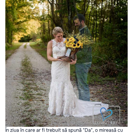
În ziua în care ar fi trebuit să spună "Da", o mireasă cu