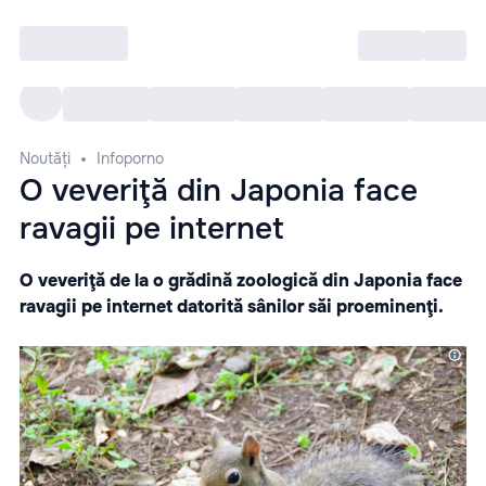
Intră
RU
Toate Evenimentele
Afi
Noutăți
Infoporno
O veveriţă din Japonia face
ravagii pe internet
O veveriţă de la o grădină zoologică din Japonia face
ravagii pe internet datorită sânilor săi proeminenţi.