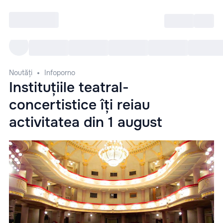
Intră
RU
Toate Evenimentele
Afi
Noutăți
Infoporno
Instituțiile teatral-
concertistice îți reiau
activitatea din 1 august