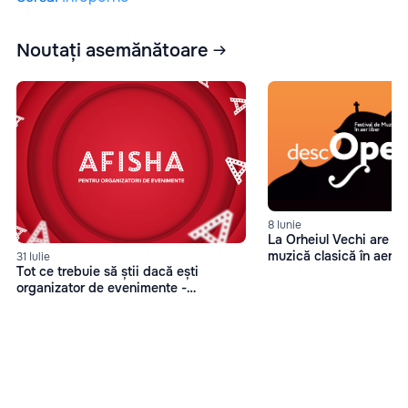
Noutați asemănătoare
8 Iunie
La Orheiul Vechi are les
muzică clasică în aer 
31 Iulie
Tot ce trebuie să știi dacă ești
organizator de evenimente -
Afisha.md