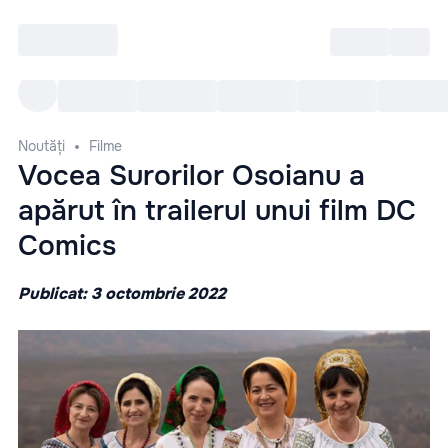
Intră
RU
Toate Evenimentele
Afi
Noutăți
Filme
Vocea Surorilor Osoianu a
apărut în trailerul unui film DC
Comics
Publicat: 3 octombrie 2022