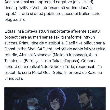
Acela are mai mult aprecieri negative (dislike-uri),
decât pozitive. Va fi interesant să vedem dacă se
repetă istoria și după publicarea acestui trailer, scrie
playtech.ro.
Există însă câteva atuuri importante aferente acestui
proiect care au mari șanse să-l transforme într-un
succes. Primul ține de distribuție. Dacă ți-a plăcut seria
Ghost in the Shell SAC, toți actorii de acolo își vor relua
rolurile, Atsushi Nakanaka (Motoko Kusanagi), Akio
Takatsuka (Bato) și Hirota Takaji (Togusa). Coloana
sonoră este realizată de Nobuko Toda, responsabil în
trecut de seria Metal Gear Solid, împreună cu Kazuma
Jinnouchi.