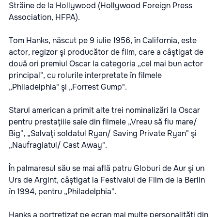
Străine de la Hollywood (Hollywood Foreign Press
Association, HFPA).
Tom Hanks, născut pe 9 iulie 1956, în California, este
actor, regizor şi producător de film, care a câştigat de
două ori premiul Oscar la categoria „cel mai bun actor
principal", cu rolurile interpretate în filmele
„Philadelphia" şi „Forrest Gump".
Starul american a primit alte trei nominalizări la Oscar
pentru prestaţiile sale din filmele „Vreau să fiu mare/
Big", „Salvaţi soldatul Ryan/ Saving Private Ryan" şi
„Naufragiatul/ Cast Away".
În palmaresul său se mai află patru Globuri de Aur şi un
Urs de Argint, câştigat la Festivalul de Film de la Berlin
în 1994, pentru „Philadelphia".
Hanks a portretizat pe ecran mai multe personalităţi din