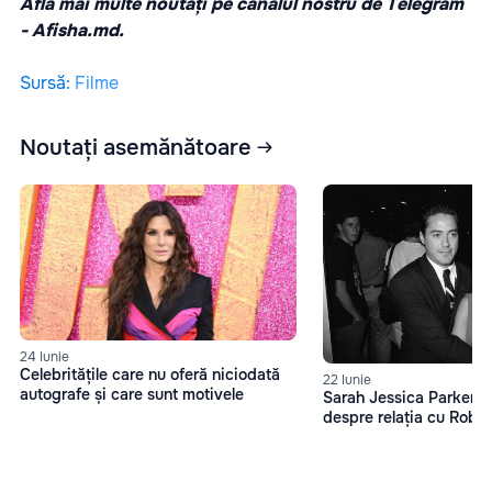
Află mai multe noutăți pe canalul nostru de Telegram
-
Afisha.md.
Sursă
:
Filme
Noutați asemănătoare
24 Iunie
Celebritățile care nu oferă niciodată
22 Iunie
autografe și care sunt motivele
Sarah Jessica Parker, d
despre relația cu Robe