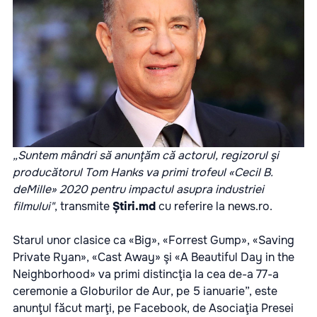
„Suntem mândri să anunţăm că actorul, regizorul şi
producătorul Tom Hanks va primi trofeul «Cecil B.
deMille» 2020 pentru impactul asupra industriei
filmului"
, transmite
Știri.md
cu referire la
news.ro
.
Starul unor clasice ca «Big», «Forrest Gump», «Saving
Private Ryan», «Cast Away» şi «A Beautiful Day in the
Neighborhood» va primi distincţia la cea de-a 77-a
ceremonie a Globurilor de Aur, pe 5 ianuarie”, este
anunţul făcut marţi, pe Facebook, de Asociaţia Presei