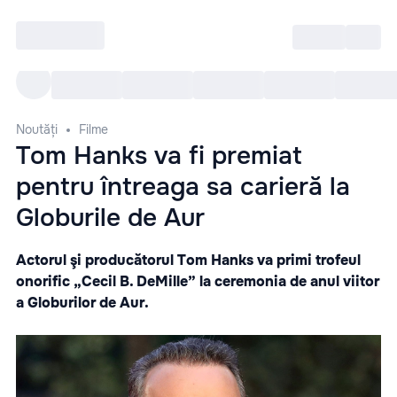
Intră
RU
Toate Evenimentele
Afi
Noutăți
Filme
Tom Hanks va fi premiat
pentru întreaga sa carieră la
Globurile de Aur
Actorul şi producătorul Tom Hanks va primi trofeul
onorific „Cecil B. DeMille” la ceremonia de anul viitor
a Globurilor de Aur.