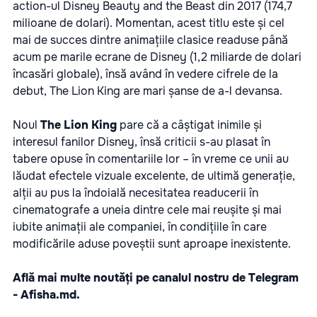
action-ul Disney Beauty and the Beast din 2017 (174,7
milioane de dolari). Momentan, acest titlu este și cel
mai de succes dintre animațiile clasice readuse până
acum pe marile ecrane de Disney (1,2 miliarde de dolari
încasări globale), însă având în vedere cifrele de la
debut, The Lion King are mari șanse de a-l devansa.
Noul
The Lion King
pare că a câștigat inimile și
interesul fanilor Disney, însă criticii s-au plasat în
tabere opuse în comentariile lor – în vreme ce unii au
lăudat efectele vizuale excelente, de ultimă generație,
alții au pus la îndoială necesitatea readucerii în
cinematografe a uneia dintre cele mai reușite și mai
iubite animații ale companiei, în condițiile în care
modificările aduse poveștii sunt aproape inexistente.
Află mai multe noutăți pe canalul nostru de Telegram
-
Afisha.md.