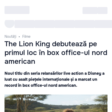
Intră
RU
Toate Evenimentele
Afi
Noutăți
Filme
The Lion King debutează pe
primul loc în box office-ul nord
american
Noul titlu din seria relansărilor live action a Disney a
luat cu asalt piețele internaționale și a marcat un
record în box office-ul nord american.