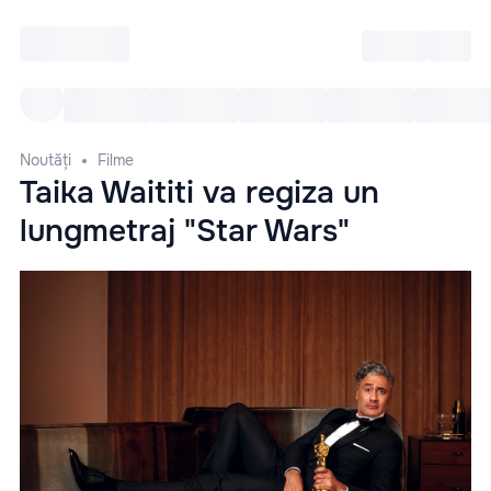
Intră
RU
Toate Evenimentele
Afi
Noutăți
Filme
Taika Waititi va regiza un
lungmetraj "Star Wars"