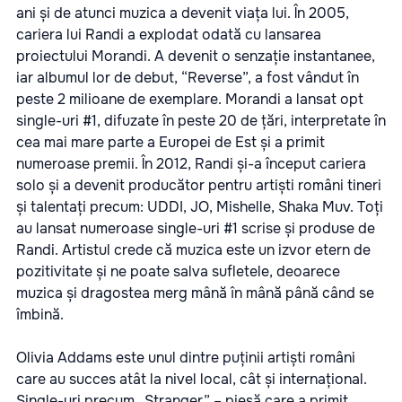
ani și de atunci muzica a devenit viața lui. În 2005,
cariera lui Randi a explodat odată cu lansarea
proiectului Morandi. A devenit o senzație instantanee,
iar albumul lor de debut, “Reverse”, a fost vândut în
peste 2 milioane de exemplare. Morandi a lansat opt
single-uri #1, difuzate în peste 20 de țări, interpretate în
cea mai mare parte a Europei de Est și a primit
numeroase premii. În 2012, Randi și-a început cariera
solo și a devenit producător pentru artiști români tineri
și talentați precum: UDDI, JO, Mishelle, Shaka Muv. Toți
au lansat numeroase single-uri #1 scrise și produse de
Randi. Artistul crede că muzica este un izvor etern de
pozitivitate și ne poate salva sufletele, deoarece
muzica și dragostea merg mână în mână până când se
îmbină.
Olivia Addams este unul dintre puținii artiști români
care au succes atât la nivel local, cât și internațional.
Single-uri precum „Stranger” – piesă care a primit