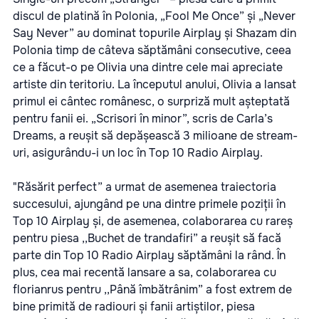
discul de platină în Polonia, „Fool Me Once” și „Never
Say Never” au dominat topurile Airplay și Shazam din
Polonia timp de câteva săptămâni consecutive, ceea
ce a făcut-o pe Olivia una dintre cele mai apreciate
artiste din teritoriu. La începutul anului, Olivia a lansat
primul ei cântec românesc, o surpriză mult așteptată
pentru fanii ei. „Scrisori în minor”, scris de Carla’s
Dreams, a reușit să depășească 3 milioane de stream-
uri, asigurându-i un loc în Top 10 Radio Airplay.
"Răsărit perfect” a urmat de asemenea traiectoria
succesului, ajungând pe una dintre primele poziții în
Top 10 Airplay și, de asemenea, colaborarea cu rareș
pentru piesa ,,Buchet de trandafiri” a reușit să facă
parte din Top 10 Radio Airplay săptămâni la rând. În
plus, cea mai recentă lansare a sa, colaborarea cu
florianrus pentru ,,Până îmbătrânim” a fost extrem de
bine primită de radiouri și fanii artiștilor, piesa