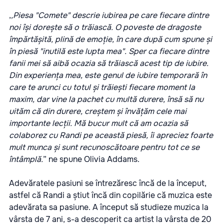
,
,Piesa "Comete" descrie iubirea pe care fiecare dintre
noi își dorește să o trăiască. O poveste de dragoste
împărtășită, plină de emoție, în care după cum spune și
în piesă "inutilă este lupta mea". Sper ca fiecare dintre
fanii mei să aibă ocazia să trăiască acest tip de iubire.
Din experiența mea, este genul de iubire temporară în
care te arunci cu totul și trăiești fiecare moment la
maxim, dar vine la pachet cu multă durere, însă să nu
uităm că din durere, creștem și învățăm cele mai
importante lecții. Mă bucur mult că am ocazia să
colaborez cu Randi pe această piesă, îi apreciez foarte
mult munca și sunt recunoscătoare pentru tot ce se
întâmplă.
” ne spune Olivia Addams.
Adevăratele pasiuni se întrezăresc încă de la început,
astfel că Randi a știut încă din copilărie că muzica este
adevărata sa pasiune. A început să studieze muzica la
vârsta de 7 ani, s-a descoperit ca artist la vârsta de 20