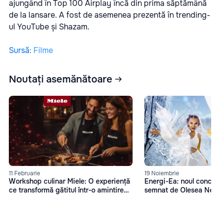
ajungând în Top 100 Airplay încă din prima săptămână
de la lansare. A fost de asemenea prezentă în trending-
ul YouTube și Shazam.
Sursă
:
Filme
Noutați asemănătoare
11 Februarie
19 Noiembrie
Workshop culinar Miele: O experiență
Energi-Ea: noul concep
ce transformă gătitul într-o amintire
semnat de Olesea Nes
memorabilă