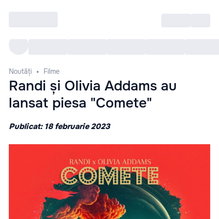
Intră
RU
Toate Evenimentele
Afi
Noutăți
Filme
Randi și Olivia Addams au
lansat piesa "Comete"
Publicat: 18 februarie 2023