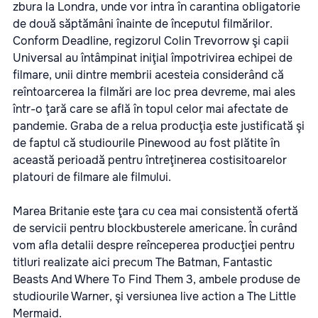
zbura la Londra, unde vor intra în carantina obligatorie
de două săptămâni înainte de începutul filmărilor.
Conform Deadline, regizorul Colin Trevorrow şi capii
Universal au întâmpinat iniţial împotrivirea echipei de
filmare, unii dintre membrii acesteia considerând că
reîntoarcerea la filmări are loc prea devreme, mai ales
într-o ţară care se află în topul celor mai afectate de
pandemie. Graba de a relua producţia este justificată şi
de faptul că studiourile Pinewood au fost plătite în
această perioadă pentru întreţinerea costisitoarelor
platouri de filmare ale filmului.
Marea Britanie este ţara cu cea mai consistentă ofertă
de servicii pentru blockbusterele americane. În curând
vom afla detalii despre reînceperea producţiei pentru
titluri realizate aici precum The Batman, Fantastic
Beasts And Where To Find Them 3, ambele produse de
studiourile Warner, şi versiunea live action a The Little
Mermaid.