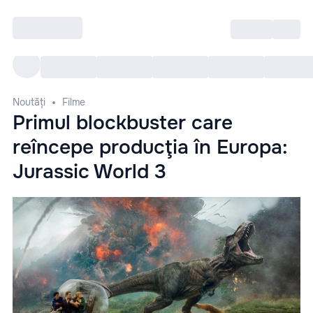
Intră
RU
Toate Evenimentele
Afi
Noutăți
Filme
Primul blockbuster care
reîncepe producţia în Europa:
Jurassic World 3