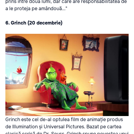
prins între două lumi, dar care are responsabilitatea de
a le proteja pe amândouă..."
6.
Grinch
(20 decembrie)
Grinch este cel de-al optulea film de animație produs
de Illumination și Universal Pictures. Bazat pe cartea
clasică scrisă de Dr. Seuss, Grinch spune povestea unui