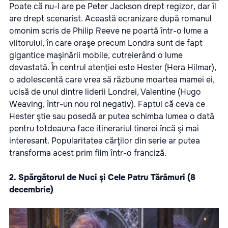
Poate că nu-l are pe Peter Jackson drept regizor, dar îl
are drept scenarist. Această ecranizare după romanul
omonim scris de Philip Reeve ne poartă într-o lume a
viitorului, în care oraşe precum Londra sunt de fapt
gigantice maşinării mobile, cutreierând o lume
devastată. În centrul atenţiei este Hester (Hera Hilmar),
o adolescentă care vrea să răzbune moartea mamei ei,
ucisă de unul dintre liderii Londrei, Valentine (Hugo
Weaving, într-un nou rol negativ). Faptul că ceva ce
Hester ştie sau posedă ar putea schimba lumea o dată
pentru totdeauna face itinerariul tinerei încă şi mai
interesant. Popularitatea cărţilor din serie ar putea
transforma acest prim
film
într-o franciză.
2.
Spărgătorul de Nuci şi Cele Patru Tărâmuri
(8
decembrie)