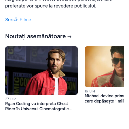
preferate vor spune la revedere publicului.
Sursă
:
Filme
Noutați asemănătoare
16 Iulie
Michael devine primul f
27 Iulie
care depășește 1 miliard
Ryan Gosling va interpreta Ghost
box office
Rider în Universul Cinematografic
Marvel