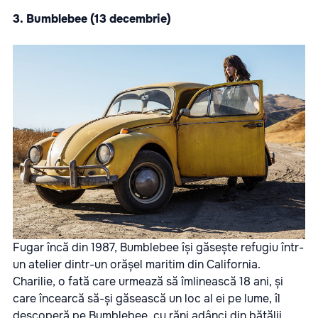
3.
Bumblebee
(13 decembrie)
Fugar încă din 1987, Bumblebee își găsește refugiu într-
un atelier dintr-un orășel maritim din California.
Charilie, o fată care urmează să îmlinească 18 ani, și
care încearcă să-și găsească un loc al ei pe lume, îl
descoperă pe Bumblebee, cu răni adânci din bătălii