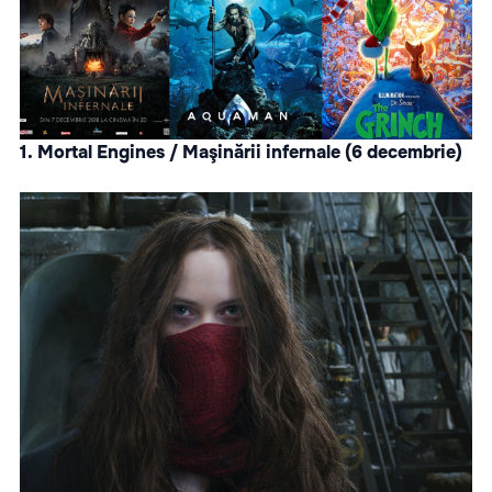
1.
Mortal Engines / Maşinării infernale
(6 decembrie)