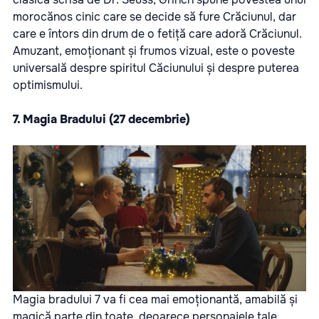
morocănos cinic care se decide să fure Crăciunul, dar
care e întors din drum de o fetiță care adoră Crăciunul.
Amuzant, emoționant și frumos vizual, este o poveste
universală despre spiritul Căciunului și despre puterea
optimismului.
7.
Magia Bradului
(27 decembrie)
Magia bradului 7 va fi cea mai emoționantă, amabilă și
magică parte din toate, deoarece personajele tale