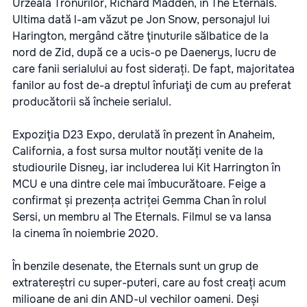
Urzeala Tronurilor, Richard Madden, în The Eternals.
Ultima dată l-am văzut pe Jon Snow, personajul lui
Harington, mergând către ţinuturile sălbatice de la
nord de Zid, după ce a ucis-o pe Daenerys, lucru de
care fanii serialului au fost siderați. De fapt, majoritatea
fanilor au fost de-a dreptul înfuriaţi de cum au preferat
producătorii să încheie serialul.
Expoziţia D23 Expo, derulată în prezent în Anaheim,
California, a fost sursa multor noutăți venite de la
studiourile Disney, iar includerea lui Kit Harrington în
MCU e una dintre cele mai îmbucurătoare. Feige a
confirmat și prezența actriței Gemma Chan în rolul
Sersi, un membru al The Eternals. Filmul se va lansa
la cinema în noiembrie 2020.
În benzile desenate, the Eternals sunt un grup de
extratereștri cu super-puteri, care au fost creați acum
milioane de ani din AND-ul vechilor oameni. Deși