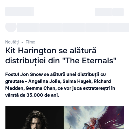
Intră
RU
Toate Evenimentele
Afi
Noutăți
Filme
Kit Harington se alătură
distribuției din "The Eternals"
Fostul Jon Snow se alătură unei distribuții cu
greutate - Angelina Jolie, Salma Hayek, Richard
Madden, Gemma Chan, ce vor juca extratereștri în
vârstă de 35.000 de ani.