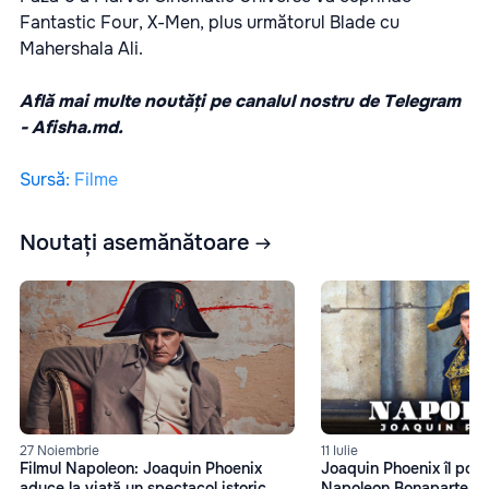
Fantastic Four, X-Men, plus următorul Blade cu
Mahershala Ali.
Află mai multe noutăți pe canalul nostru de Telegram
-
Afisha.md.
Sursă
:
Filme
Noutați asemănătoare
27 Noiembrie
11 Iulie
Filmul Napoleon: Joaquin Phoenix
Joaquin Phoenix îl port
aduce la viață un spectacol istoric
Napoleon Bonaparte