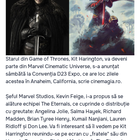
Starul din Game of Thrones, Kit Harington, va deveni
parte din Marvel Cinematic Universe, s-a anunțat
sâmbătă la Convenția D23 Expo, ce are loc zilele
acestea în Anaheim, California, scrie
cinemagia.ro.
Șeful Marvel Studios, Kevin Feige, i-a propus să se
alăture echipei The Eternals, ce cuprinde o distribuție
cu greutate: Angelina Jolie, Salma Hayek, Richard
Madden, Brian Tyree Henry, Kumail Nanjiani, Lauren
Ridloff și Don Lee. Va fi interesant să îl vedem pe Kit
Harrington reunindu-se pe ecran cu „fratele" său din