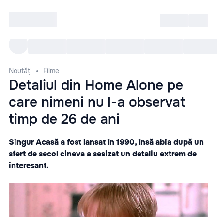
Intră
RU
Toate Evenimentele
Afi
Noutăți
Filme
Detaliul din Home Alone pe
care nimeni nu l-a observat
timp de 26 de ani
Singur Acasă a fost lansat în 1990, însă abia după un
sfert de secol cineva a sesizat un detaliu extrem de
interesant.