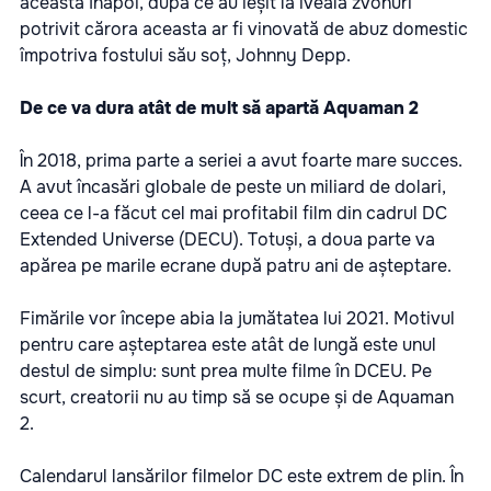
aceasta înapoi, după ce au ieșit la iveală zvonuri
potrivit cărora aceasta ar fi vinovată de abuz domestic
împotriva fostului său soț, Johnny Depp.
De ce va dura atât de mult să apartă Aquaman 2
În 2018, prima parte a seriei a avut foarte mare succes.
A avut încasări globale de peste un miliard de dolari,
ceea ce l-a făcut cel mai profitabil film din cadrul DC
Extended Universe (DECU). Totuși, a doua parte va
apărea pe marile ecrane după patru ani de așteptare.
Fimările vor începe abia la jumătatea lui 2021. Motivul
pentru care așteptarea este atât de lungă este unul
destul de simplu: sunt prea multe filme în DCEU. Pe
scurt, creatorii nu au timp să se ocupe și de Aquaman
2.
Calendarul lansărilor filmelor DC este extrem de plin. În