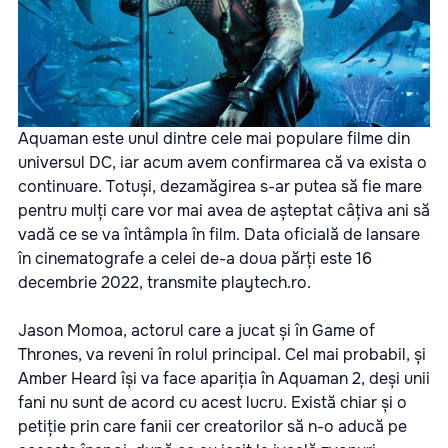
Aquaman este unul dintre cele mai populare filme din
universul DC, iar acum avem confirmarea că va exista o
continuare. Totuși, dezamăgirea s-ar putea să fie mare
pentru mulți care vor mai avea de așteptat câțiva ani să
vadă ce se va întâmpla în film. Data oficială de lansare
în cinematografe a celei de-a doua părți este 16
decembrie 2022, transmite
playtech.ro.
Jason Momoa, actorul care a jucat și în Game of
Thrones, va reveni în rolul principal. Cel mai probabil, și
Amber Heard își va face apariția în Aquaman 2, deși unii
fani nu sunt de acord cu acest lucru. Există chiar și o
petiție prin care fanii cer creatorilor să n-o aducă pe