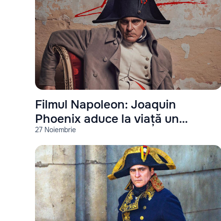
Filmul Napoleon: Joaquin
Phoenix aduce la viață un
27 Noiembrie
spectacol istoric