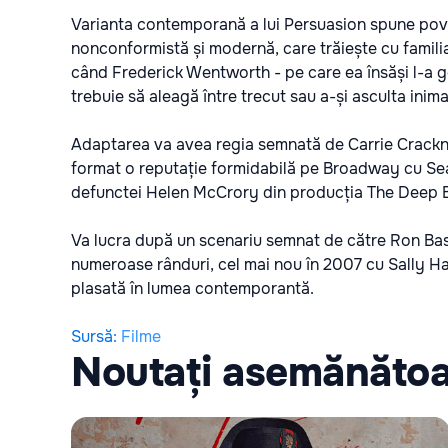
Varianta contemporană a lui Persuasion spune pove
nonconformistă și modernă, care trăiește cu familia
când Frederick Wentworth - pe care ea însăși l-a go
trebuie să aleagă între trecut sau a-și asculta ini
Adaptarea va avea regia semnată de Carrie Crackne
format o reputație formidabilă pe Broadway cu Sea 
defunctei Helen McCrory din producția The Deep Bl
Va lucra după un scenariu semnat de către Ron Bass
numeroase rânduri, cel mai nou în 2007 cu Sally 
plasată în lumea contemporantă.
Sursă
:
Filme
Noutați asemănăto