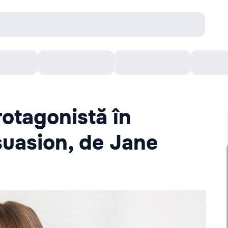
Concerte
Teatru
Arena Chișinău
Filme
otagonistă în
suasion, de Jane