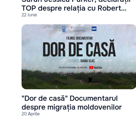
TOP despre relația cu Robert
22 Iunie
Downey Jr
"Dor de casă" Documentarul
despre migrația moldovenilor
20 Aprilie