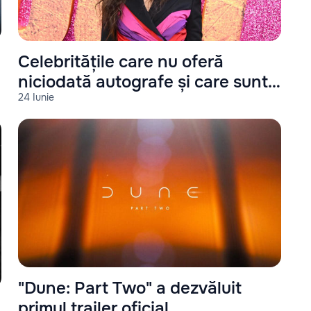
Celebritățile care nu oferă
niciodată autografe și care sunt
24 Iunie
motivele
"Dune: Part Two" a dezvăluit
primul trailer oficial