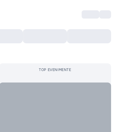
Intră
RU
Voucher Cultural
Top 10
Mai mult
TOP EVENIMENTE