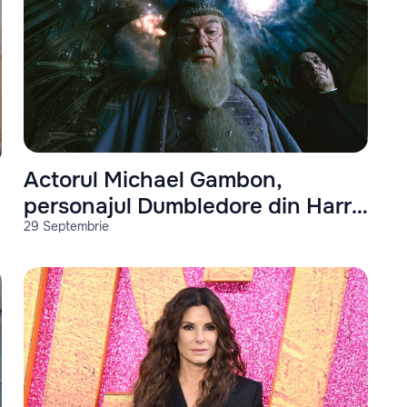
Actorul Michael Gambon,
personajul Dumbledore din Harry
29 Septembrie
Potter, a murit