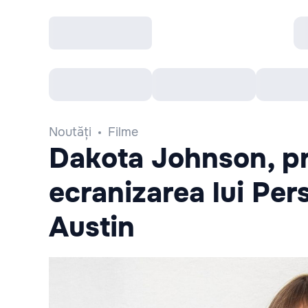
Toate Evenimentele
Afisha Recomandă
Noutăți
Filme
Dakota Johnson, pr
ecranizarea lui Per
Austin