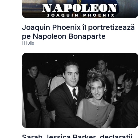
Joaquin Phoenix îl portretizează
pe Napoleon Bonaparte
11 Iulie
Sarah Jessica Parker, declarații