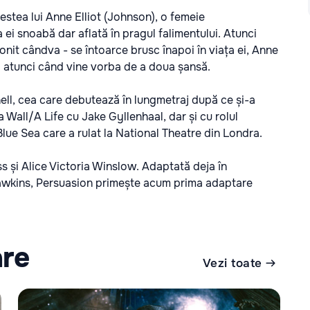
stea lui Anne Elliot (Johnson), o femeie
 ei snoabă dar aflată în pragul falimentului. Atunci
nit cândva - se întoarce brusc înapoi în viața ei, Anne
ma atunci când vine vorba de a doua șansă.
ll, cea care debutează în lungmetraj după ce și-a
Wall/A Life cu Jake Gyllenhaal, dar și cu rolul
ue Sea care a rulat la National Theatre din Londra.
 și Alice Victoria Winslow. Adaptată deja în
Hawkins, Persuasion primește acum prima adaptare
are
Vezi toate