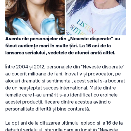
Aventurile personajelor din „Neveste disperate“ au
făcut audiențe mari în multe țări. La 16 ani de la
lansarea serialului, vedetele de atunci arată altfel.
Între 2004 și 2012, personajele din "Neveste disperate"
au cucerit milioane de fani. Inovativ și provocator, pe
alocuri dramatic și sentimental, acest serial s-a bucurat
de un neașteptat succes internațional. Multe dintre
femeile care l-au urmărit s-au identificat cu eroinele
acestei producții, fiecare dintre acestea având o
personalitate diferită și bine conturată.
La opt ani de la difuzarea ultimului episod și la 16 de la
debutul serialului, starurile care au jucat în "Neveste