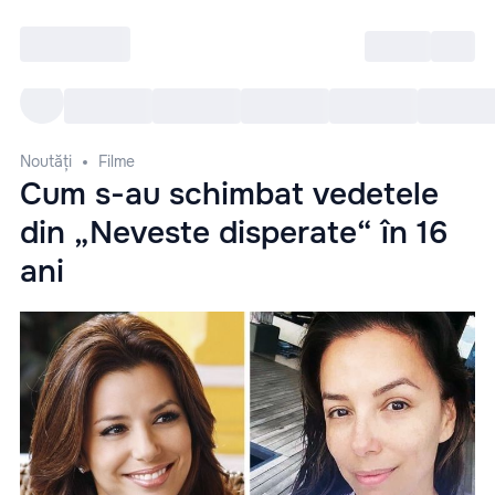
Intră
RU
Toate Evenimentele
Afi
Noutăți
Filme
Cum s-au schimbat vedetele
din „Neveste disperate“ în 16
ani