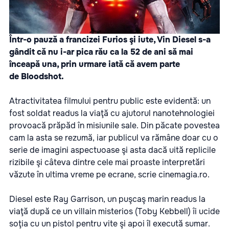
Într-o pauză a francizei Furios şi iute, Vin Diesel s-a
gândit că nu i-ar pica rău ca la 52 de ani să mai
înceapă una, prin urmare iată că avem parte
de
Bloodshot.
Atractivitatea filmului pentru public este evidentă: un
fost soldat readus la viaţă cu ajutorul nanotehnologiei
provoacă prăpăd în misiunile sale. Din păcate povestea
cam la asta se rezumă, iar publicul va rămâne doar cu o
serie de imagini aspectuoase şi asta dacă uită replicile
rizibile şi câteva dintre cele mai proaste interpretări
văzute în ultima vreme pe ecrane, scrie
cinemagia.ro.
Diesel este Ray Garrison, un puşcaş marin readus la
viaţă după ce un villain misterios (Toby Kebbell) îi ucide
soţia cu un pistol pentru vite şi apoi îl execută sumar.