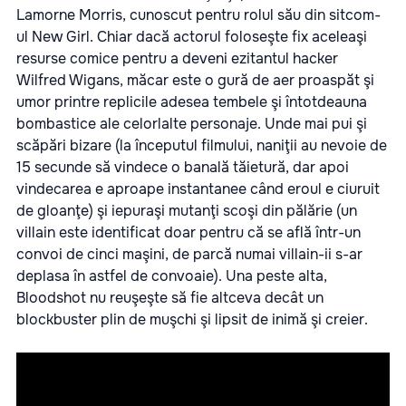
Lamorne Morris, cunoscut pentru rolul său din sitcom-
ul New Girl. Chiar dacă actorul foloseşte fix aceleaşi
resurse comice pentru a deveni ezitantul hacker
Wilfred Wigans, măcar este o gură de aer proaspăt şi
umor printre replicile adesea tembele şi întotdeauna
bombastice ale celorlalte personaje. Unde mai pui şi
scăpări bizare (la începutul filmului, naniţii au nevoie de
15 secunde să vindece o banală tăietură, dar apoi
vindecarea e aproape instantanee când eroul e ciuruit
de gloanţe) şi iepuraşi mutanţi scoşi din pălărie (un
villain este identificat doar pentru că se află într-un
convoi de cinci maşini, de parcă numai villain-ii s-ar
deplasa în astfel de convoaie). Una peste alta,
Bloodshot nu reuşeşte să fie altceva decât un
blockbuster plin de muşchi şi lipsit de inimă şi creier.