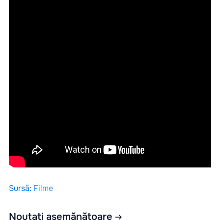
Sursă
:
Filme
Noutați asemănătoare