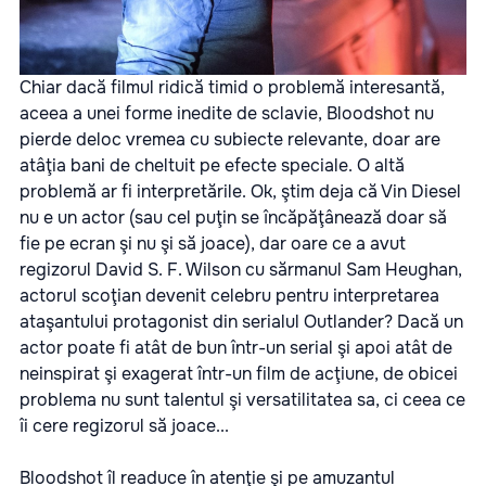
Chiar dacă filmul ridică timid o problemă interesantă,
aceea a unei forme inedite de sclavie, Bloodshot nu
pierde deloc vremea cu subiecte relevante, doar are
atâţia bani de cheltuit pe efecte speciale. O altă
problemă ar fi interpretările. Ok, ştim deja că Vin Diesel
nu e un actor (sau cel puţin se încăpăţânează doar să
fie pe ecran şi nu şi să joace), dar oare ce a avut
regizorul David S. F. Wilson cu sărmanul Sam Heughan,
actorul scoţian devenit celebru pentru interpretarea
ataşantului protagonist din serialul Outlander? Dacă un
actor poate fi atât de bun într-un serial şi apoi atât de
neinspirat şi exagerat într-un film de acţiune, de obicei
problema nu sunt talentul şi versatilitatea sa, ci ceea ce
îi cere regizorul să joace...
Bloodshot
îl readuce în atenţie şi pe amuzantul