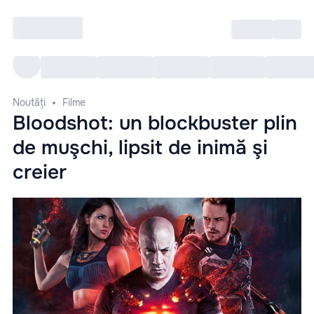
Intră
RU
Toate Evenimentele
Afi
Noutăți
Filme
Bloodshot: un blockbuster plin
de muşchi, lipsit de inimă şi
creier