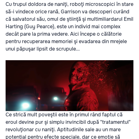
Cu trupul doldora de naniţi, roboţi microscopici în stare
să-i vindece orice rană, Garrison va descoperi curând
că salvatorul său, omul de ştiinţă şi multimiliardarul Emil
Harting (Guy Pearce), este un individ mai complex
decât pare la prima vedere. Aici începe o călătorie
pentru recuperarea memoriei şi evadarea din mrejele
unui păpuşar lipsit de scrupule...
Ce strică mult poveştii este în primul rând faptul că
eroul devine pur şi simplu invincibil după "tratamentul"
revoluţionar cu naniţi. Aptitudinile sale au un mare
potenţial pentru efecte speciale, dar ce emoţie să