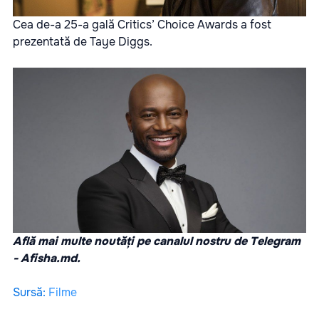
Cea de-a 25-a gală Critics’ Choice Awards a fost
prezentată de Taye Diggs.
Află mai multe noutăți pe canalul nostru de Telegram
-
Afisha.md
.
Sursă
:
Filme