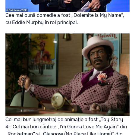
Cea mai bună comedie a fost „Dolemite Is My Name”,
cu Eddie Murphy în rol principal.
Cel mai bun lungmetraj de animaţie a fost „Toy Story
4”. Cel mai bun cântec: „I’m Gonna Love Me Again” din
„Rocketman” şi „Glasgow (No Place Like Home)” din