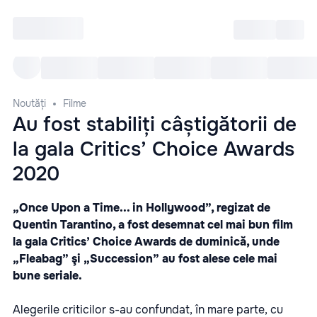
Intră
RU
Toate Evenimentele
Afi
Noutăți
Filme
Au fost stabiliți câștigătorii de
la gala Critics’ Choice Awards
2020
„Once Upon a Time... in Hollywood”, regizat de
Quentin Tarantino, a fost desemnat cel mai bun film
la gala Critics’ Choice Awards de duminică, unde
„Fleabag” şi „Succession” au fost alese cele mai
bune seriale.
Alegerile criticilor s-au confundat, în mare parte, cu