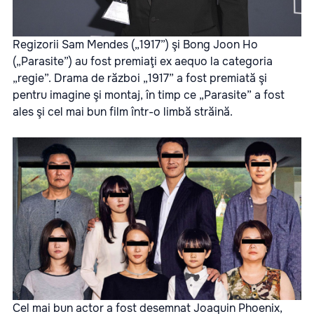
Regizorii Sam Mendes („1917”) şi Bong Joon Ho
(„Parasite”) au fost premiaţi ex aequo la categoria
„regie”. Drama de război „1917” a fost premiată şi
pentru imagine şi montaj, în timp ce „Parasite” a fost
ales şi cel mai bun film într-o limbă străină.
Cel mai bun actor a fost desemnat Joaquin Phoenix,